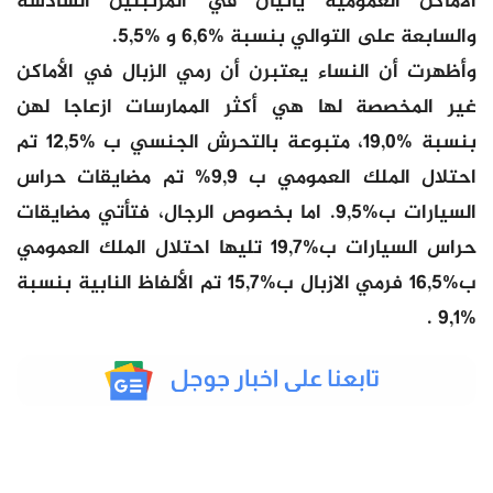
الأماكن العمومية يأتيان في المرتبتين السادسة
والسابعة على التوالي بنسبة %6,6 و %5,5.
وأظهرت أن النساء يعتبرن أن رمي الزبال في الأماكن
غير المخصصة لها هي أكثر الممارسات ازعاجا لهن
بنسبة %19,0، متبوعة بالتحرش الجنسي ب %12,5 تم
احتلال الملك العمومي ب 9,9% تم مضايقات حراس
السيارات ب%9,5. اما بخصوص الرجال، فتأتي مضايقات
حراس السيارات ب%19,7 تليها احتلال الملك العمومي
ب%16,5 فرمي الازبال ب%15,7 تم الألفاظ النابية بنسبة
%9,1 .