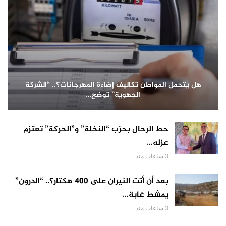
هل يتحمل المواطن تكاليف إضاءة المهرجانات؟.. “الشركة
الجهوية” توضح…
حط الرحال بحزب “النخلة” و”الحركة” تعتزم
عزله…
3 ساعات منذ
بعد أن أتت النيران على 400 هكتار؟.. “الدرون”
يمشط غابة…
3 ساعات منذ