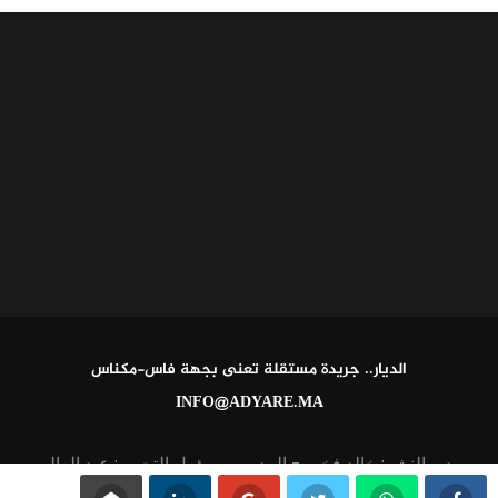
الديار.. جريدة مستقلة تعنى بجهة فاس-مكناس
INFO@ADYARE.MA
مدير النشر: خالد فخير - المدير ومسؤول التحرير: عبد العالي
القاطي