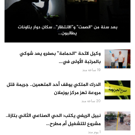
بعد سنة من “الصمت” و”الانتظار”.. سكان دوار بتاونات
يطالبون…
وكيل لائحة “الحمامة” بصفرو يعد شوكي
بالمرتبة الأولى في…
19 ساعة منذ
الدرك الملكي يوقف أحد المتهمين.. جريمة قتل
مروعة تهز مركز بوزملان
20 ساعة منذ
نبيل الريفي يكتب: الحي الصناعي الثاني بتازة..
مشروع للتشغيل أم مطرح…
1 يوم منذ