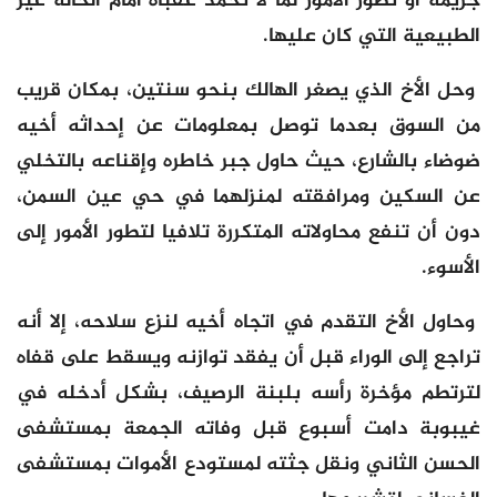
جريمة أو تطور الأمور لما لا تحمد عقباه أمام الحالة غير
الطبيعية التي كان عليها.
وحل الأخ الذي يصغر الهالك بنحو سنتين، بمكان قريب
من السوق بعدما توصل بمعلومات عن إحداثه أخيه
ضوضاء بالشارع، حيث حاول جبر خاطره وإقناعه بالتخلي
عن السكين ومرافقته لمنزلهما في حي عين السمن،
دون أن تنفع محاولاته المتكررة تلافيا لتطور الأمور إلى
الأسوء.
وحاول الأخ التقدم في اتجاه أخيه لنزع سلاحه، إلا أنه
تراجع إلى الوراء قبل أن يفقد توازنه ويسقط على قفاه
لترتطم مؤخرة رأسه بلبنة الرصيف، بشكل أدخله في
غيبوبة دامت أسبوع قبل وفاته الجمعة بمستشفى
الحسن الثاني ونقل جثته لمستودع الأموات بمستشفى