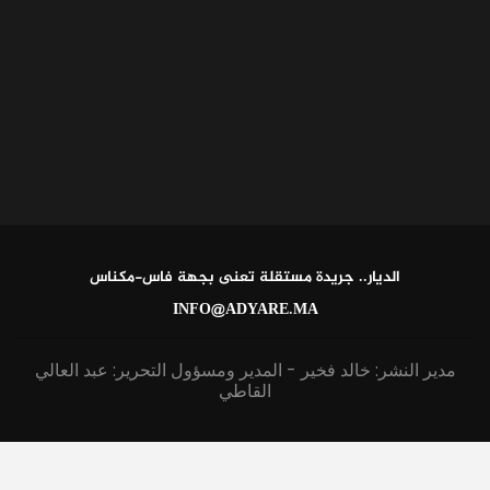
الديار.. جريدة مستقلة تعنى بجهة فاس-مكناس
INFO@ADYARE.MA
مدير النشر: خالد فخير - المدير ومسؤول التحرير: عبد العالي
القاطي