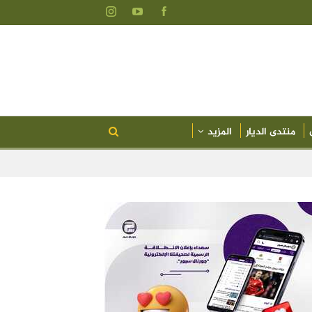
منتدى الديار
المزيد