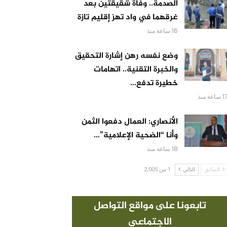
الصدمة.. وفاة شقيقتين بعد
غرقهما في واد تهز إقليم تازة
16 ساعة منذ
وضع نفسه رهن إشارة التحقيق
والخبرة التقنية.. اتهامات
خطيرة تدفع…
 ساعة منذ
الأنصاري: العمال دفعوا الثمن
وأنا “الضحية الإعلامية”…
18 ساعة منذ
السابق
التالي
1 من 2,005
تابعونا على مواقع التواصل
الاجتماعي