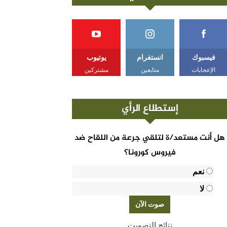
فيسبوك
انستغرام
يوتيوب
الإعجابات
متابعين
مشتركين
إستطلاع الرأي
هل أنت مستعد/ة لتلقي جرعة من اللقاح ضد
فيروس كورونا؟
نعم
لا
نتائج التصويت