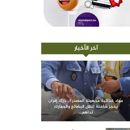
آخر الأخبار
مواد غذائية مجهولة المصدر؟.. درك إفران
يحجز شاحنة لنقل البضائع والجمارك
تداهم…