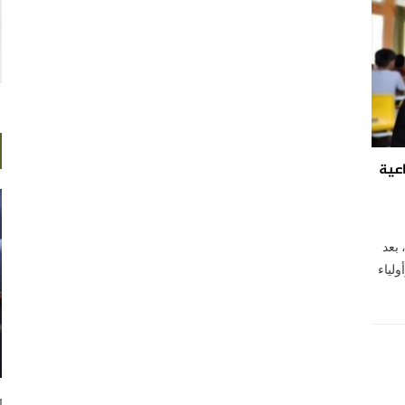
عية
ذها، بعد
لياء