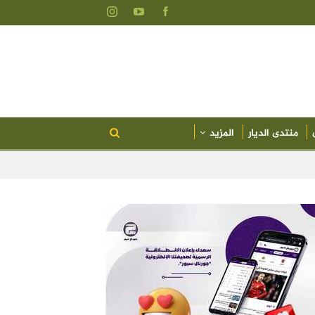
منتدى الديار
المزيد