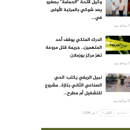
وكيل لائحة “الحمامة” بصفرو
يعد شوكي بالمرتبة الأولى
في…
ساعة منذ
الدرك الملكي يوقف أحد
المتهمين.. جريمة قتل مروعة
تهز مركز بوزملان
ساعة منذ
نبيل الريفي يكتب: الحي
الصناعي الثاني بتازة.. مشروع
للتشغيل أم مطرح…
 ساعة منذ
السابق
التالي
1 من 2,008