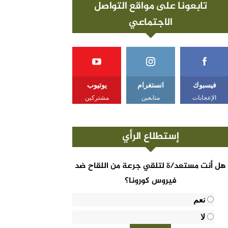
تابعونا على مواقع التواصل
الاجتماعي
فيسبوك
انستغرام
يوتيوب
الإعجابات
متابعين
مشتركين
إستطلاع الرأي
هل أنت مستعد/ة لتلقي جرعة من اللقاح ضد
فيروس كورونا؟
نعم
لا