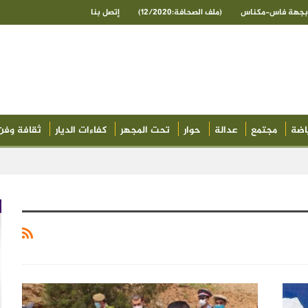
ى بجهة فاس-مكناس
(ملف الصحافة:12/2020)
إتصل بنا
اضة
مجتمع
عدالة
حوار
تحت المجهر
كفاءات الديار
ثقافة وفن