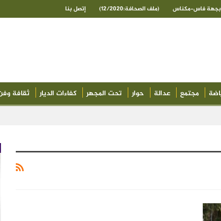
ى بجهة فاس-مكناس
(ملف الصحافة:12/2020)
إتصل بنا
اضة
مجتمع
عدالة
حوار
تحت المجهر
كفاءات الديار
ثقافة وفن