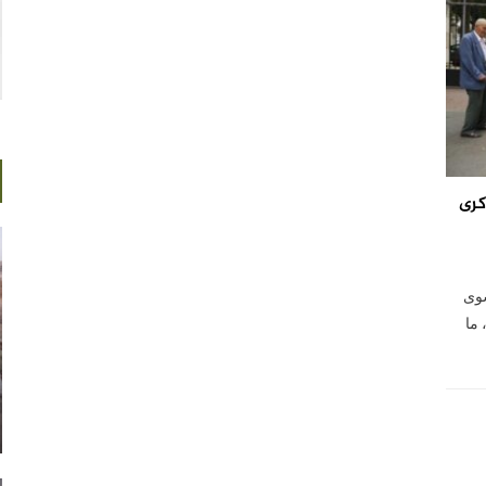
كرى
سوى
 ما