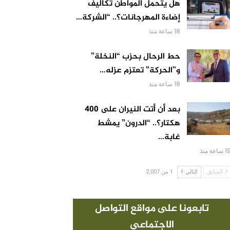
هل يتحمل المواطن تكاليف
إضاءة المهرجانات؟.. “الشركة…
18 ساعة منذ
حط الرحال بحزب “النخلة”
و”الحركة” تعتزم عزله…
18 ساعة منذ
بعد أن أتت النيران على 400
هكتار؟.. “الدرون” يمشط
غابة…
 ساعة منذ
السابق
التالي
1 من 2,007
تابعونا على مواقع التواصل
الاجتماعي