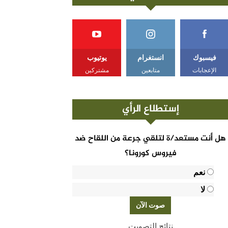
فيسبوك
انستغرام
يوتيوب
الإعجابات
متابعين
مشتركين
إستطلاع الرأي
هل أنت مستعد/ة لتلقي جرعة من اللقاح ضد
فيروس كورونا؟
نعم
لا
نتائج التصويت