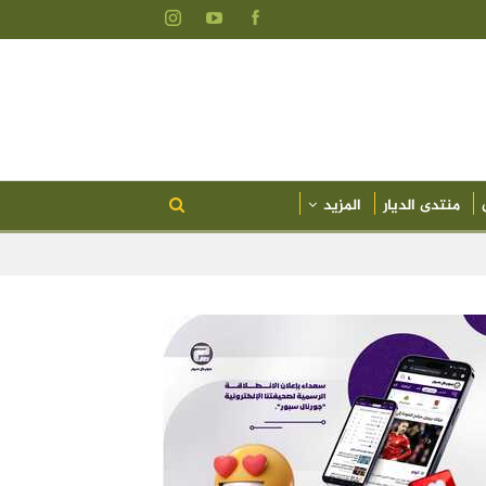
منتدى الديار
المزيد