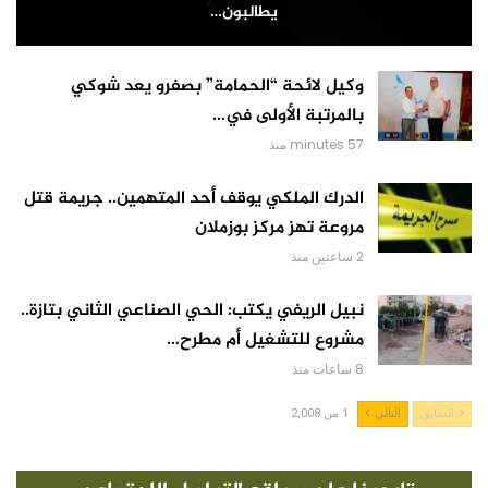
يطالبون…
وكيل لائحة “الحمامة” بصفرو يعد شوكي
بالمرتبة الأولى في…
57 minutes منذ
الدرك الملكي يوقف أحد المتهمين.. جريمة قتل
مروعة تهز مركز بوزملان
2 ساعتين منذ
نبيل الريفي يكتب: الحي الصناعي الثاني بتازة..
مشروع للتشغيل أم مطرح…
8 ساعات منذ
السابق
التالي
1 من 2,008