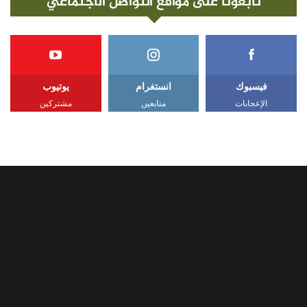
تابعونا على مواقع التواصل الاجتماعي
فيسبوك
انستغرام
يوتيوب
الإعجابات
متابعين
مشتركين