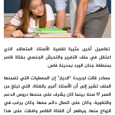
تفاصيل أخرى مثيرة لقضية الأستاذ المتعاقد الذي
اعتقل في ملف التغرير والتحرش الجنسي بفتاة قاصر
بمنطقة جنان الورد بمدينة فاس.
مصادر قالت لجريدة “الديار” إن المعطيات التي تضمنها
الملف تشير إلى أن الأستاذ أغرم بالفتاة، التي تبلغ من
العمر 17 سنة بينما كان يشرف على منحها دروس الدعم
والتقوية. وكان على اتصال دائم معها. وكان يرغب في
الزواج منها. ويظهر أن الفتاة القاصر وافقت على هذا