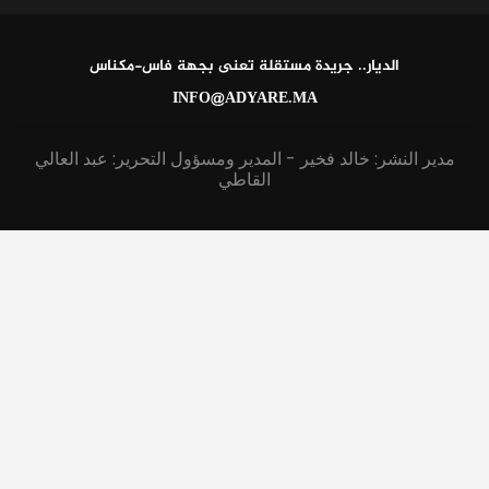
الديار.. جريدة مستقلة تعنى بجهة فاس-مكناس
INFO@ADYARE.MA
مدير النشر: خالد فخير - المدير ومسؤول التحرير: عبد العالي
القاطي