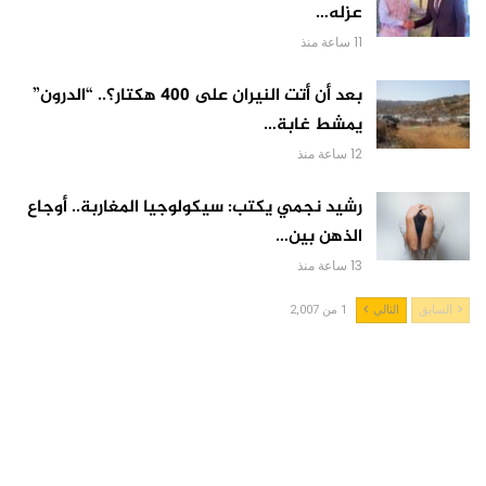
عزله…
11 ساعة منذ
بعد أن أتت النيران على 400 هكتار؟.. “الدرون”
يمشط غابة…
12 ساعة منذ
رشيد نجمي يكتب: سيكولوجيا المغاربة.. أوجاع
الذهن بين…
13 ساعة منذ
السابق
التالي
1 من 2,007