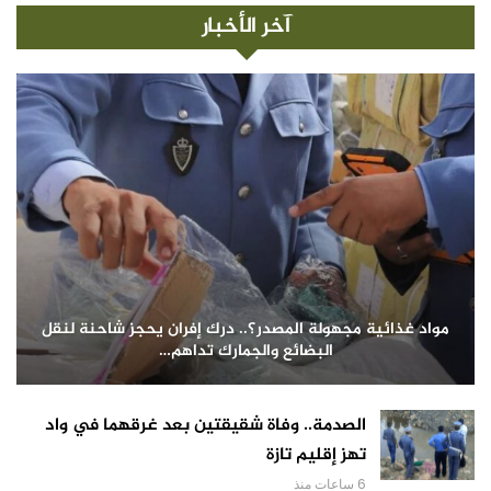
آخر الأخبار
مواد غذائية مجهولة المصدر؟.. درك إفران يحجز شاحنة لنقل
البضائع والجمارك تداهم…
الصدمة.. وفاة شقيقتين بعد غرقهما في واد
تهز إقليم تازة
6 ساعات منذ