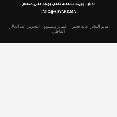
الديار.. جريدة مستقلة تعنى بجهة فاس-مكناس
INFO@ADYARE.MA
مدير النشر: خالد فخير - المدير ومسؤول التحرير: عبد العالي
القاطي