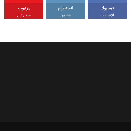
فيسبوك
انستغرام
يوتيوب
الإعجابات
متابعين
مشتركين