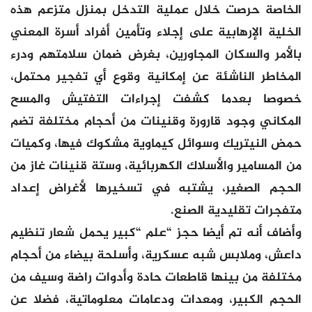
الخاصة حرصت خلال عملية التدخل بمنزل متزعم هذه
الخلية الإرهابية على إجلاء وتأمين أفراد أسرة المعني
بالأمر والسكان المجاورين، بغرض ضمان سلامتهم ودرء
المخاطر الناشئة عن إمكانية وقوع أي تفجير محتمل،
خصوصا بعدما كشفت إجراءات التفتيش والمسح
المكاني وجود قارورة وقنينات من أحجام مختلفة تضم
حمض النيتريك وسوائل كيماوية مشكوك فيها، وكميات
من المسامير والأسلاك الكهربائية، وستة قنينات غاز من
الحجم الصغير، يشتبه في تسخيرها لأغراض إعداد
متفجرات تقليدية الصنع.
وأضاف أنه تم أيضا حجز “علم “كبير يحمل شعار تنظيم
داعش، وملابس شبه عسكرية، وأسلحة بيضاء من أحجام
مختلفة من بينها قاطعات حادة وأدوات راضة وسيف من
الحجم الكبير، ومعدات ودعامات معلوماتية، فضلا عن