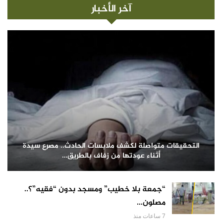
آخر الأخبار
التحقيقات متواصلة لكشف ملابسات الحادث.. مصرع سيدة
أثناء عودتها من زفاف بالطريق…
“جمعة بلا خطيب” ومسجد بدون “فقيه”؟..
مصلون…
7 ساعات منذ