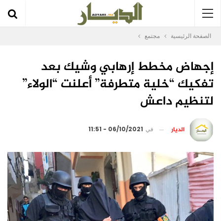
الصفحة الرئيسية
مجتمع
إجهاض مخطط إرهابي وشيك بعد
تفكيك “خلية متطرفة” أعلنت “الولاء”
لتنظيم داعش
الديار
في
06/10/2021 - 11:51