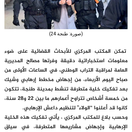
(صورة: طنجة 24)
تمكن المكتب المركزي للأبحاث القضائية على ضوء
معلومات استخباراتية دقيقة وفرتها مصالح المديرية
العامة لمراقبة التراب الوطني، في الساعات الأولى من
صباح اليوم الأربعاء، من إجهاض مخطط إرهابي وشيك
بعد تفكيك خلية متطرفة تنشط بمدينة طنجة، تتكون
من خمسة أشخاص تتراوح أعمارهم ما بين 22 و28 سنة،
كانوا قد أعلنوا “الولاء” لتنظيم داعش الإرهابي.
وحسب بلاغ للمكتب المركزي ، يأتي تفكيك هذه الخلية
الإرهابية وإجهاض مشاريعها المتطرفة، في سياق