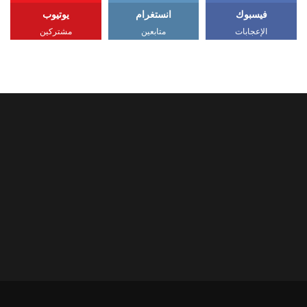
فيسبوك
انستغرام
يوتيوب
الإعجابات
متابعين
مشتركين