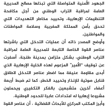
الجهود الأمنية المتواصلة التي تبذلها مصالح المديرية
العامة لمراقبة التراب الوطني من أجل مكافحة
التنظيمات الإرهابية، وتحييد مخاطر التهديدات التي
تحدق بأمن المملكة المغربية وسلامة المواطنات
والمواطنين.
وأوضح المصدر ذاته أن عمليات التدخل التي باشرتها
عناصر القوة الخاصة التابعة للمديرية العامة لمراقبة
التراب الوطني، بشكل متزامن بمدينة طنجة، أسفرت
عن توقيف “الأمير” المزعوم لهذه الخلية الإرهابية الذي
أبدى مقاومة عنيفة مما اضطر عناصر التدخل لاطلاق
قنابل صوتية للإنذار وتحييد الخطر، كما تم ضبط أربعة
أعضاء آخرين متشبعين بالفكر التكفيري ويحملون
مشروعا إرهابيا له امتدادات عابرة للحدود الوطنية.
وأبرز المكتب المركزي للأبحاث القضائية ، أن عناصر القوة