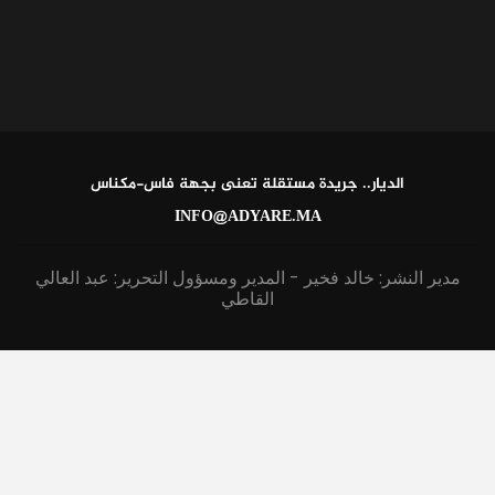
الديار.. جريدة مستقلة تعنى بجهة فاس-مكناس
INFO@ADYARE.MA
مدير النشر: خالد فخير - المدير ومسؤول التحرير: عبد العالي
القاطي