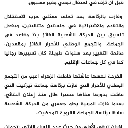
قبل أن تزف في احتفال نوعي وغير مسبوق.
وفازت بالرئاسة بعد تخلف ممثلي حزب الاستقلال
والتقدم والاشتراكية في جلستين متتاليتين، وبفعل
تنسيق بين الحركة الشعبية الفائز ب7 مقاعد في
الجماعة، والتجمع الوطني للأحرار الفائز بمقعدين،
صانعة التغيير بعد سنوات طويلة كان تسييرها رجاليا
كما في كل جماعات الإقليم.
الفرحة نفسها عاشتها فاطمة الزهراء اعبو من التجمع
الوطني للأحرار التي فازت برئاسة جماعة تيزكيت التي
عاشت بدورها مخاضا عسيرا طال منذ إعلان النتائج،
بعدما فازت المربية يطو جعفري من الحركة الشعبية
سابقا برئاسة الجماعة القروية لتمحضيت.
إفران تبقى الأولى من حيث عدد النساء اللائي يتحملن