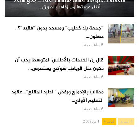
التحقيقات متواصلة لكشف ملابسات الحادث.. مصرع سيدة
أثناء عودتها من زفاف بالطريق…
“جمعة بلا خطيب” ومسجد بدون “فقيه”؟..
مصلون…
5 ساعات منذ
قال إن الخدمات بالأطلس المتوسط يجب أن
تكون مثل الرباط.. شوكي يستعرض…
6 ساعات منذ
مطالب بالإدماج ورفض “الطرد المقنع”.. عقود
التعليم الأولي…
6 ساعات منذ
السابق
التالي
1 من 2,009