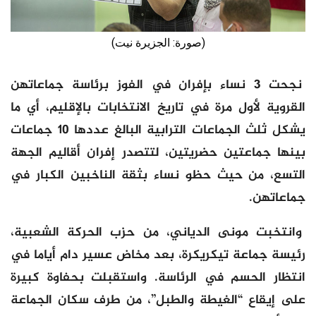
(صورة: الجزيرة نيت)
نجحت 3 نساء بإفران في الفوز برئاسة جماعاتهن
القروية لأول مرة في تاريخ الانتخابات بالإقليم، أي ما
يشكل ثلث الجماعات الترابية البالغ عددها 10 جماعات
بينها جماعتين حضريتين، لتتصدر إفران أقاليم الجهة
التسع، من حيث حظو نساء بثقة الناخبين الكبار في
جماعاتهن.
وانتخبت مونى الدياني، من حزب الحركة الشعبية،
رئيسة جماعة تيكريكرة، بعد مخاض عسير دام أياما في
انتظار الحسم في الرئاسة. واستقبلت بحفاوة كبيرة
على إيقاع “الغيطة والطبل”، من طرف سكان الجماعة