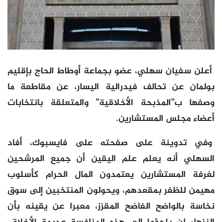
أعلن سفيان سهلي، عضو بجماعة أوطاط الحاج بإقليم
بولمان عن تحالف فيدرالية اليسار، عن مقاطعة ما
وصفها ب”المذبحة الأخلاقية” والمتعلقة بانتخابات
أعضاء مجلس المستشارين.
وفي تدوينة على صفحته على فايسبوك، أفاد
السهلي أنه يعلم علم اليقين أن جميع المرشحين
لغرفة المستشارين يعتمدون المال الحرام كأسلوب
مهيمن للظفر بمقعدهم، ويحولون المنتخبين إلى سوق
نخاسة بالواضح الفاضح المقزز، معبرا عن يقينه بأن