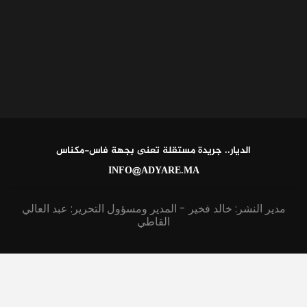
الديار.. جريدة مستقلة تعنى بجهة فاس-مكناس
INFO@ADYARE.MA
مدير النشر: خالد فخير - المدير ومسؤول التحرير: عبد العالي
القاطي