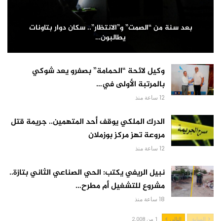
بعد سنة من “الصمت” و”الانتظار”.. سكان دوار بتاونات
يطالبون…
وكيل لائحة “الحمامة” بصفرو يعد شوكي
بالمرتبة الأولى في…
12 ساعة منذ
الدرك الملكي يوقف أحد المتهمين.. جريمة قتل
مروعة تهز مركز بوزملان
12 ساعة منذ
نبيل الريفي يكتب: الحي الصناعي الثاني بتازة..
مشروع للتشغيل أم مطرح…
18 ساعة منذ
السابق
التالي
1 من 2,008