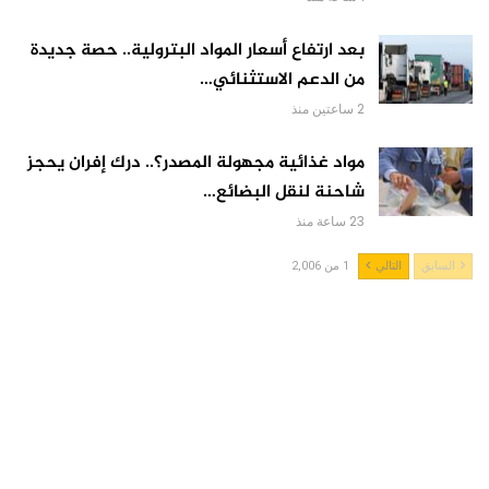
بعد ارتفاع أسعار المواد البترولية.. حصة جديدة
من الدعم الاستثنائي…
2 ساعتين منذ
مواد غذائية مجهولة المصدر؟.. درك إفران يحجز
شاحنة لنقل البضائع…
23 ساعة منذ
السابق
التالي
1 من 2,006