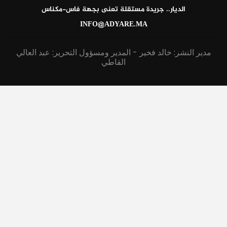
الديار.. جريدة مستقلة تعنى بجهة فاس-مكناس
INFO@ADYARE.MA
مدير النشر: خالد فخير - المدير ومسؤول التحرير: عبد العالي
القاطي