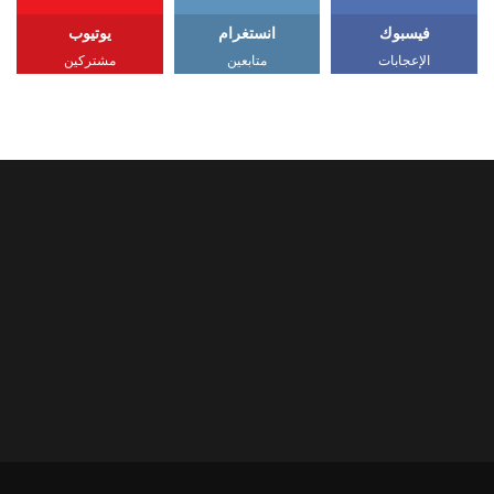
فيسبوك
انستغرام
يوتيوب
الإعجابات
متابعين
مشتركين