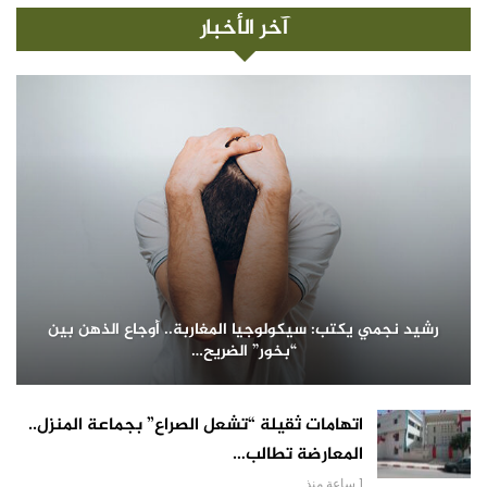
آخر الأخبار
رشيد نجمي يكتب: سيكولوجيا المغاربة.. أوجاع الذهن بين
“بخور” الضريح…
اتهامات ثقيلة “تشعل الصراع” بجماعة المنزل..
المعارضة تطالب…
1 ساعة منذ