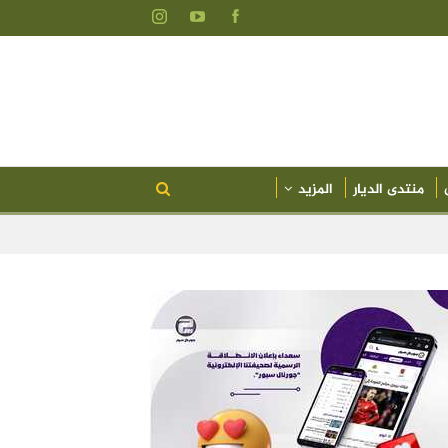
منتدى الديار
المزيد