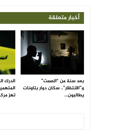
أخبار متعلقة
بعد سنة من “الصمت”
الدرك ا
و”الانتظار”.. سكان دوار بتاونات
المتهمين
يطالبون…
تهز مركز