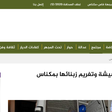
ى بجهة فاس-مكناس
(ملف الصحافة:12/2020)
إتصل بنا
اضة
مجتمع
عدالة
حوار
تحت المجهر
كفاءات الديار
ثقافة وفن
اس
ة وتغريم زبنائها بمكناس