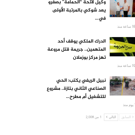
وكيل لائحة “الحمامة” بصفرو
يعد شوكي بالمرتبة الأولى
في…
 ساعة منذ
الدرك الملكي يوقف أحد
المتهمين.. جريمة قتل مروعة
تهز مركز بوزملان
 ساعة منذ
نبيل الريفي يكتب: الحي
الصناعي الثاني بتازة.. مشروع
للتشغيل أم مطرح…
 منذ
السابق
التالي
1 من 2,008