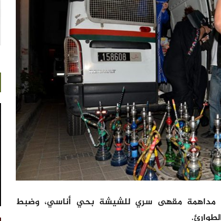
من مداهمة مقهى سري للشيشة بحي أناسي، وضبط
لطوارئ.