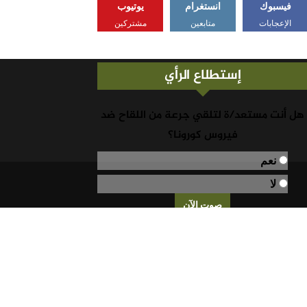
فيسبوك
انستغرام
يوتيوب
الإعجابات
متابعين
مشتركين
إستطلاع الرأي
هل أنت مستعد/ة لتلقي جرعة من اللقاح ضد
فيروس كورونا؟
نعم
لا
نتائج التصويت