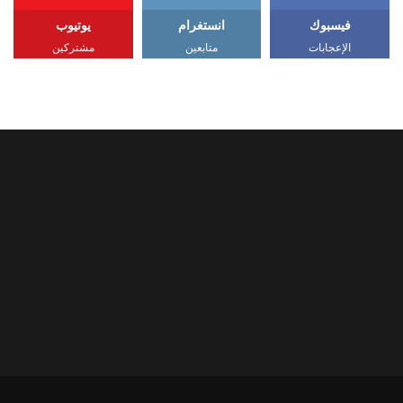
فيسبوك
انستغرام
يوتيوب
الإعجابات
متابعين
مشتركين