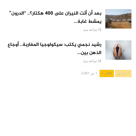
بعد أن أتت النيران على 400 هكتار؟.. “الدرون”
يمشط غابة…
13 ساعة منذ
رشيد نجمي يكتب: سيكولوجيا المغاربة.. أوجاع
الذهن بين…
14 ساعة منذ
السابق
التالي
1 من 2,007