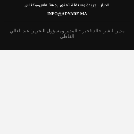
الديار.. جريدة مستقلة تعنى بجهة فاس-مكناس
INFO@ADYARE.MA
مدير النشر: خالد فخير - المدير ومسؤول التحرير: عبد العالي
القاطي