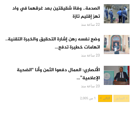
الصدمة.. وفاة شقيقتين بعد غرقهما في واد
تهز إقليم تازة
22 ساعة منذ
وضع نفسه رهن إشارة التحقيق والخبرة التقنية..
اتهامات خطيرة تدفع…
23 ساعة منذ
الأنصاري: العمال دفعوا الثمن وأنا “الضحية
الإعلامية”…
23 ساعة منذ
السابق
التالي
1 من 2,005