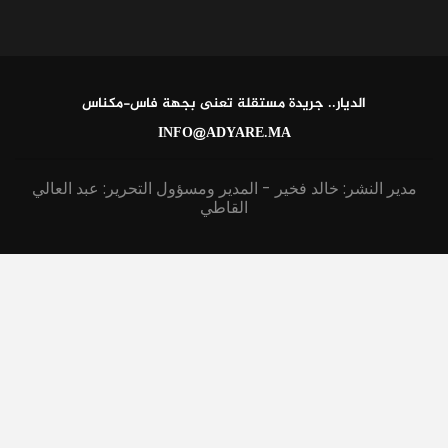
الديار.. جريدة مستقلة تعنى بجهة فاس-مكناس
INFO@ADYARE.MA
مدير النشر: خالد فخير - المدير ومسؤول التحرير: عبد العالي
القاطي