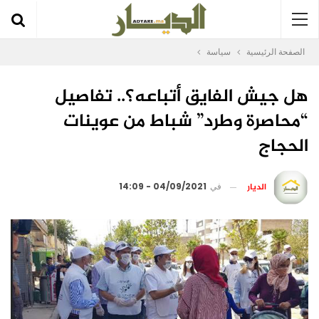
الصفحة الرئيسية
سياسة
هل جيش الفايق أتباعه؟.. تفاصيل
“محاصرة وطرد” شباط من عوينات
الحجاج
الديار
في
04/09/2021 - 14:09