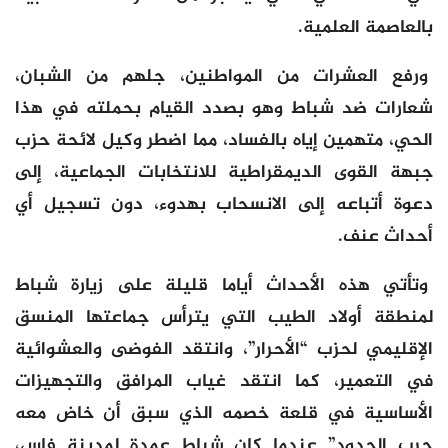
بالعاصمة العلمية.
ورفع العشرات من المواطنين، جلهم من الشبان،
شعارات ضد شباط وهو بصدد القيام بحملته في هذا
الحي، متهمين إياه بالفساد، مما اضطر وكيل لائحة حزب
جبهة القوى الديمقراطية للانتخابات الجماعية، إلى
دعوة أتباعه إلى الانسحاب بهدوء، دون تسجيل أي
أحداث عنف.
وتأتي هذه الأحداث أياما قليلة على زيارة شباط
لمنطقة أولاد الطيب التي يترأس جماعتها المنسق
الإقليمي لحزب “الأحرار”، وانتقد الفوضى والعشوائية
في التعمير، كما انتقد غياب المرافق والتجهيزات
الأساسية في قلعة خصمه الذي سبق أن خاض معه
حرب الحدود” عندما كان شباط عمدة لمدينة فاس،