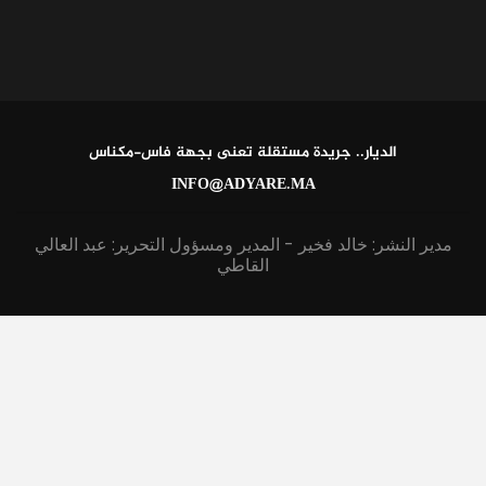
الديار.. جريدة مستقلة تعنى بجهة فاس-مكناس
INFO@ADYARE.MA
مدير النشر: خالد فخير - المدير ومسؤول التحرير: عبد العالي
القاطي