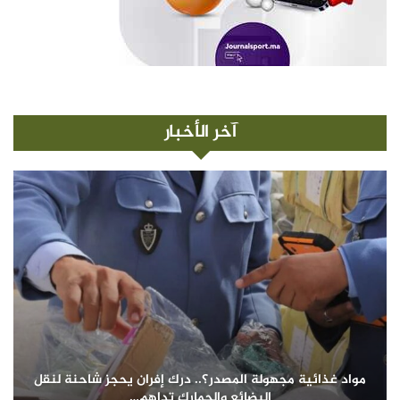
آخر الأخبار
مواد غذائية مجهولة المصدر؟.. درك إفران يحجز شاحنة لنقل
البضائع والجمارك تداهم…