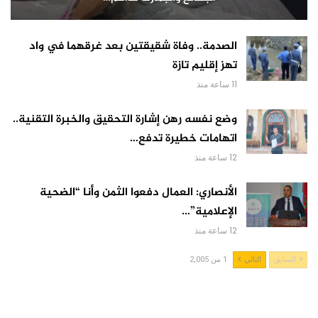
الصدمة.. وفاة شقيقتين بعد غرقهما في واد
تهز إقليم تازة
11 ساعة منذ
وضع نفسه رهن إشارة التحقيق والخبرة التقنية..
اتهامات خطيرة تدفع…
12 ساعة منذ
الأنصاري: العمال دفعوا الثمن وأنا “الضحية
الإعلامية”…
12 ساعة منذ
السابق
التالي
1 من 2,005