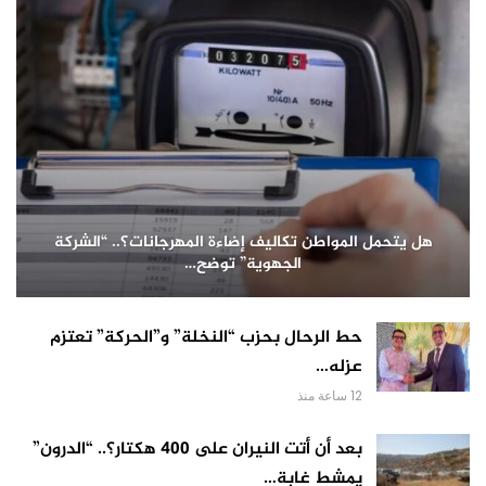
هل يتحمل المواطن تكاليف إضاءة المهرجانات؟.. “الشركة
الجهوية” توضح…
حط الرحال بحزب “النخلة” و”الحركة” تعتزم
عزله…
12 ساعة منذ
بعد أن أتت النيران على 400 هكتار؟.. “الدرون”
يمشط غابة…