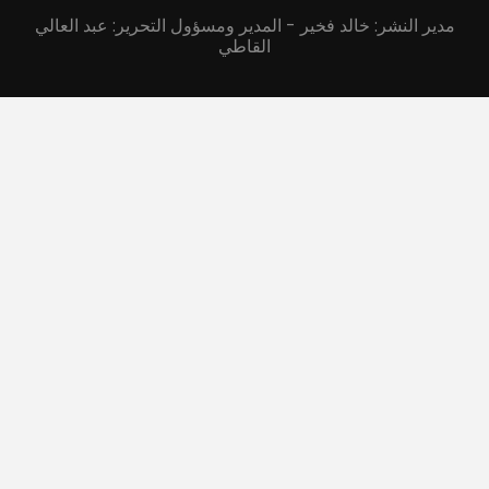
مدير النشر: خالد فخير - المدير ومسؤول التحرير: عبد العالي
القاطي