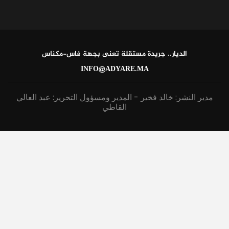
الديار.. جريدة مستقلة تعنى بجهة فاس-مكناس
INFO@ADYARE.MA
مدير النشر: خالد فخير - المدير ومسؤول التحرير: عبد العالي
القاطي