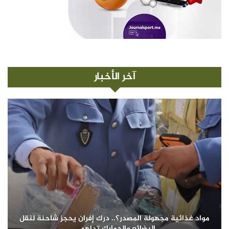
آخر الأخبار
مواد غذائية مجهولة المصدر؟.. درك إفران يحجز شاحنة لنقل
البضائع والجمارك تداهم…