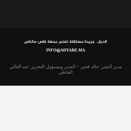
الديار.. جريدة مستقلة تعنى بجهة فاس-مكناس
INFO@ADYARE.MA
مدير النشر: خالد فخير - المدير ومسؤول التحرير: عبد العالي
القاطي