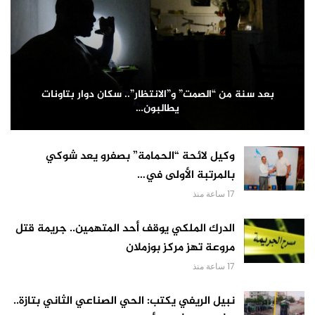
بعد سنة من “الصمت” و”الانتظار”.. سكان دوار بتاونات
يطالبون…
وكيل لائحة “الحمامة” بصفرو يعد شوكي
بالمرتبة الأولى في…
17 ساعة منذ
الدرك الملكي يوقف أحد المتهمين.. جريمة قتل
مروعة تهز مركز بوزملان
17 ساعة منذ
نبيل الريفي يكتب: الحي الصناعي الثاني بتازة..