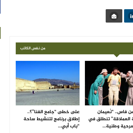
من نفس الكاتب
ن فاس.. “نُعيمان
على خطى “جامع الفنا”؟..
 العملاقة” تنطلق في
إطلاق برنامج لتنشيط ساحة
رحية وطنية…
“باب أبي…