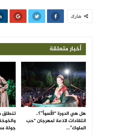
شارك
أخبار متعلقة
هل هي الدورة “الأسوأ”؟..
تنطلق م
انتقادات لاذعة لمهرجان “حب
والخوخة
الملوك”…
جولة مس