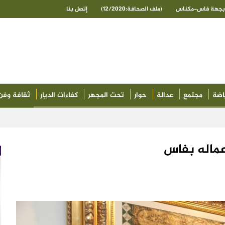
ى بجهة فاس-مكناس
(ملف الصحافة:12/2020)
إتصل بنا
اضة
مجتمع
عدالة
حوار
تحت المجهر
كفاءات الديار
ثقافة وفن
عماله بفاس