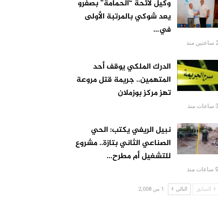
وكيل لائحة “الحمامة” بصفرو
يعد شوكي بالمرتبة الأولى
في…
عتين منذ
الدرك الملكي يوقف أحد
المتهمين.. جريمة قتل مروعة
تهز مركز بوزملان
اعات منذ
نبيل الريفي يكتب: الحي
الصناعي الثاني بتازة.. مشروع
للتشغيل أم مطرح…
اعات منذ
السابق
التالي
1 من 2,008