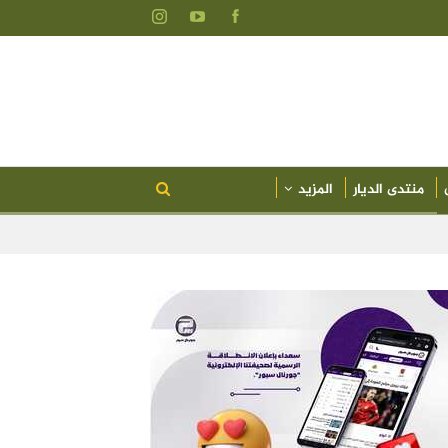
منتدى الديار
المزيد