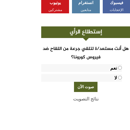
فيسبوك
انستغرام
يوتيوب
الإعجابات
متابعين
مشتركين
إستطلاع الرأي
هل أنت مستعد/ة لتلقي جرعة من اللقاح ضد
فيروس كورونا؟
نعم
لا
نتائج التصويت