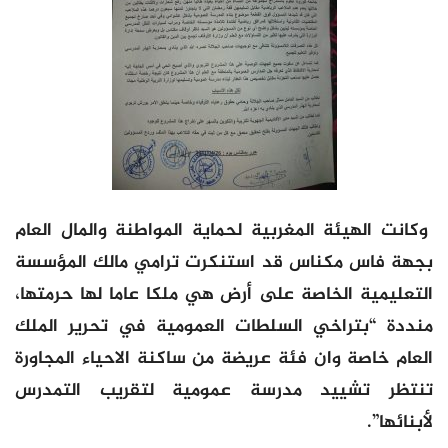
وكانت الهيئة المغربية لحماية المواطنة والمال العام
بجهة فاس مكناس قد استنكرت ترامي مالك المؤسسة
التعليمية الخاصة على أرض هي ملكا عاما لها حرمتها،
منددة “بتراخي السلطات العمومية في تحرير الملك
العام خاصة وان فئة عريضة من ساكنة الاحياء المجاورة
تنتظر تشييد مدرسة عمومية لتقريب التمدرس
لأبنائها”.