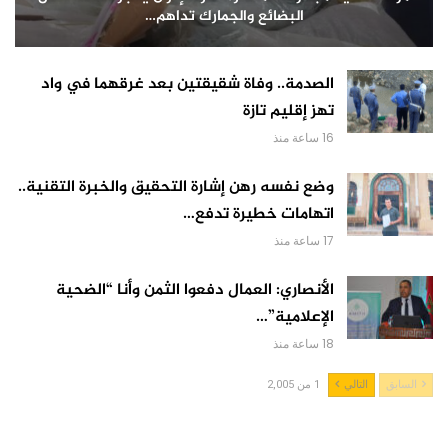
البضائع والجمارك تداهم…
الصدمة.. وفاة شقيقتين بعد غرقهما في واد
تهز إقليم تازة
16 ساعة منذ
وضع نفسه رهن إشارة التحقيق والخبرة التقنية..
اتهامات خطيرة تدفع…
17 ساعة منذ
الأنصاري: العمال دفعوا الثمن وأنا “الضحية
الإعلامية”…
18 ساعة منذ
السابق
التالي
1 من 2,005