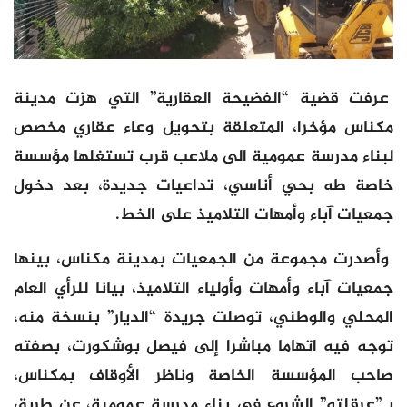
عرفت قضية “الفضيحة العقارية” التي هزت مدينة
مكناس مؤخرا، المتعلقة بتحويل وعاء عقاري مخصص
لبناء مدرسة عمومية الى ملاعب قرب تستغلها مؤسسة
خاصة طه بحي أناسي، تداعيات جديدة، بعد دخول
جمعيات آباء وأمهات التلاميذ على الخط.
وأصدرت مجموعة من الجمعيات بمدينة مكناس، بينها
جمعيات آباء وأمهات وأولياء التلاميذ، بيانا للرأي العام
المحلي والوطني، توصلت جريدة “الديار” بنسخة منه،
توجه فيه اتهاما مباشرا إلى فيصل بوشكورت، بصفته
صاحب المؤسسة الخاصة وناظر الأوقاف بمكناس،
بـ”عرقلته” الشروع في بناء مدرسة عمومية، عن طريق