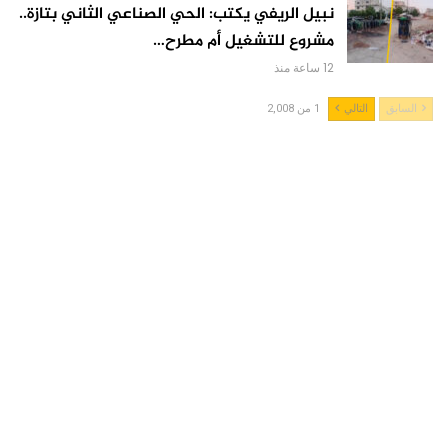
نبيل الريفي يكتب: الحي الصناعي الثاني بتازة..
مشروع للتشغيل أم مطرح…
12 ساعة منذ
السابق
التالي
1 من 2,008