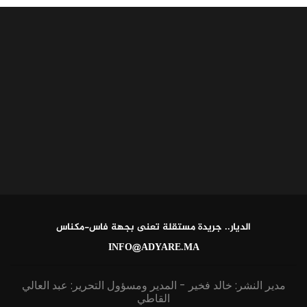
الديار.. جريدة مستقلة تعنى بجهة فاس-مكناس
INFO@ADYARE.MA
مدير النشر: خالد فخير - المدير ومسؤول التحرير: عبد العالي
القاطي