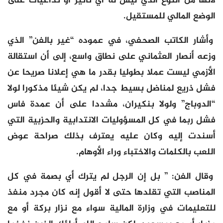
لأنها من النوع الذي ليس له أي تأثير أو تداعيات على
الوضع المالي للمستقيل.
وأشار الكاتب الصحفي، في عموده “غير بالفن” الذي
وزعه أنصار العثماني على نطاق واسع، إلى أن استقالة
الأزمي ليست عملا بطوليا بقدر ما هي إعلانا صريحا عن
فشل ذريع لمناضل بسيط جدا، لم يكن شيئا مذكورا لولا
“الدوباج” ولولا بنكيران، مشددا على أن عمدة فاس
فشل ربما في كل المسؤوليات الانتدابية والحزبية التي
أسندت إليه وكان عليه يعترف بذلك صراحة عوض
اللعب بالكلمات والاختباء وراء الأوهام.
وقال الفن: ” بل إن الرجل لم يترك أي بصمة في كل
المناصب التي تقلدها حتى لا أقول إنه كان مجرد منفذ
للتعليمات في وزارة المالية سواء مع نزار بركة أو مع