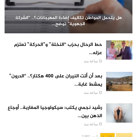
هل يتحمل المواطن تكاليف إضاءة المهرجانات؟.. “الشركة
الجهوية” توضح…
حط الرحال بحزب “النخلة” و”الحركة” تعتزم
عزله…
12 ساعة منذ
بعد أن أتت النيران على 400 هكتار؟.. “الدرون”
يمشط غابة…
12 ساعة منذ
رشيد نجمي يكتب: سيكولوجيا المغاربة.. أوجاع
الذهن بين…
13 ساعة منذ
السابق
التالي
1 من 2,007