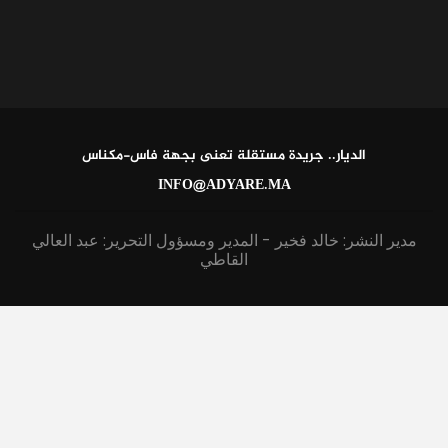
الديار.. جريدة مستقلة تعنى بجهة فاس-مكناس
INFO@ADYARE.MA
مدير النشر: خالد فخير - المدير ومسؤول التحرير: عبد العالي
القاطي