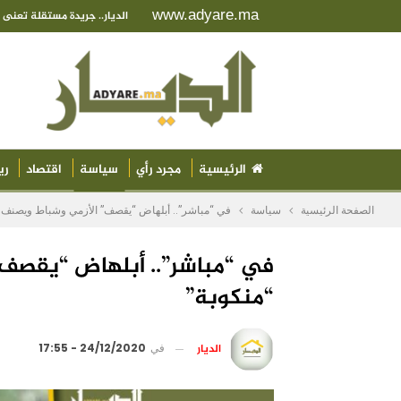
www.adyare.ma
الديار.. جريدة مستقلة تعن
الرئيسية
مجرد رأي
سياسة
اقتصاد
ري
الصفحة الرئيسية
سياسة
في “مباشر”.. أبلهاض “يقصف” الأزمي وشباط ويصنف ف
في “مباشر”.. أبلهاض “يقصف
“منكوبة”
الديار
في
24/12/2020 - 17:55