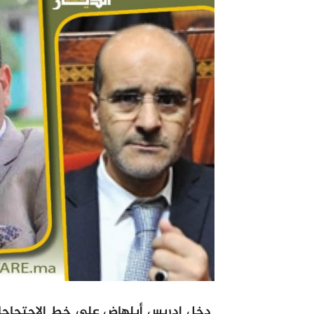
دخل ادريس أبلهاض على خط الاحتجاجات