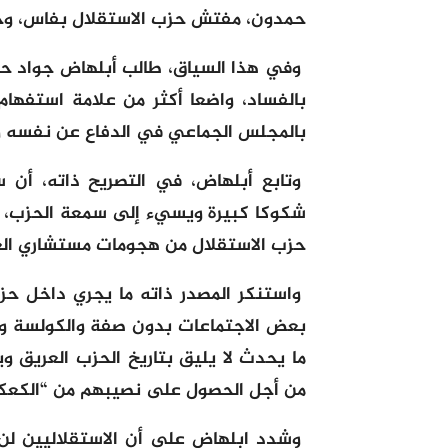
حمدون، مفتش حزب الاستقلال بفاس، وحمي
وفي هذا السياق، طالب أبلهاض جواد حمد
بالفساد، واضعا أكثر من علامة استفها
بالمجلس الجماعي في الدفاع عن نفسه و
وتابع أبلهاض، في التصريح ذاته، أن س
شكوكا كبيرة ويسيء إلى سمعة الحزب، مذك
حزب الاستقلال من هجومات مستشاري العدا
واستنكر المصدر ذاته ما يجري داخل ح
بعض الاجتماعات بدون صفة والكولسة وا
ما يحدث لا يليق بتاريخ الحزب العريق ويث
من أجل الحصول على نصيبهم من “الكعكة
وشدد ابلهاض على أن الاستقلاليين لن يق