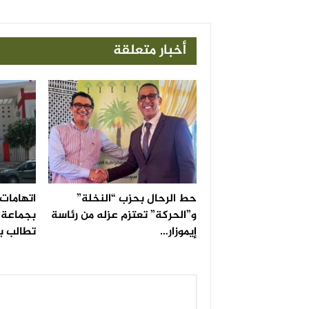
أخبار متعلقة
حط الرحال بحزب “النخلة”
اتهامات 
و”الحركة” تعتزم عزله من رئاسة
بجماعة ا
إيموزار…
تطالب ب