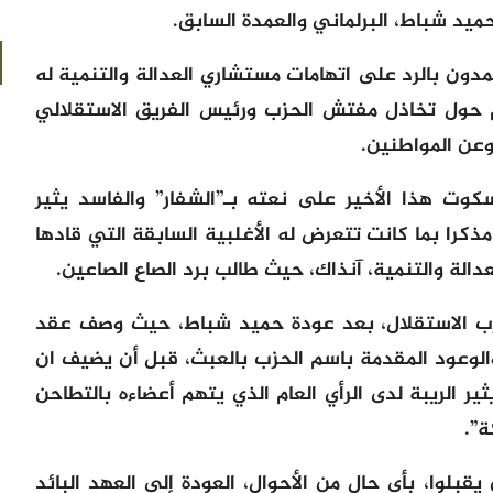
د شباط، البرلماني والعمدة السابق.
ون بالرد على اتهامات مستشاري العدالة والتنمية له
م حول تخاذل مفتش الحزب ورئيس الفريق الاستقلالي
عن المواطنين.
كوت هذا الأخير على نعته بـ”الشفار” والفاسد يثير
را بما كانت تتعرض له الأغلبية السابقة التي قادها
لة والتنمية، آنذاك، حيث طالب برد الصاع الصاعين.
زب الاستقلال، بعد عودة حميد شباط، حيث وصف عقد
لوعود المقدمة باسم الحزب بالعبث، قبل أن يضيف ان
ير الريبة لدى الرأي العام الذي يتهم أعضاءه بالتطاحن
”.
بلوا، بأي حال من الأحوال، العودة إلى العهد البائد