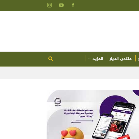
منتدى الديار
المزيد