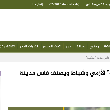
ى بجهة فاس-مكناس
(ملف الصحافة:12/2020)
إتصل بنا
اضة
مجتمع
عدالة
حوار
تحت المجهر
كفاءات الديار
ثقافة وفن
اس مدينة “منكوبة”
” الأزمي وشباط ويصنف فاس مدينة