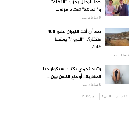
حط الرحال بحزب “النخلة”
و”الحركة” تعتزم عزله…
6 ساعات منذ
بعد أن أتت النيران على 400
هكتار؟.. “الدرون” يمشط
غابة…
اعات منذ
رشيد نجمي يكتب: سيكولوجيا
المغاربة.. أوجاع الذهن بين…
8 ساعات منذ
السابق
التالي
1 من 2,007