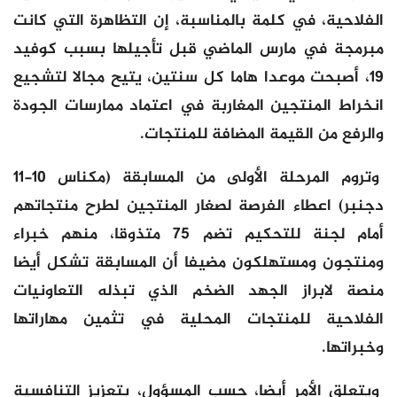
الفلاحية، في كلمة بالمناسبة، إن التظاهرة التي كانت
مبرمجة في مارس الماضي قبل تأجيلها بسبب كوفيد
19، أصبحت موعدا هاما كل سنتين، يتيح مجالا لتشجيع
انخراط المنتجين المغاربة في اعتماد ممارسات الجودة
والرفع من القيمة المضافة للمنتجات.
وتروم المرحلة الأولى من المسابقة (مكناس 10-11
دجنبر) اعطاء الفرصة لصغار المنتجين لطرح منتجاتهم
أمام لجنة للتحكيم تضم 75 متذوقا، منهم خبراء
ومنتجون ومستهلكون مضيفا أن المسابقة تشكل أيضا
منصة لابراز الجهد الضخم الذي تبذله التعاونيات
الفلاحية للمنتجات المحلية في تثمين مهاراتها
وخبراتها.
ويتعلق الأمر أيضا، حسب المسؤول، بتعزيز التنافسية