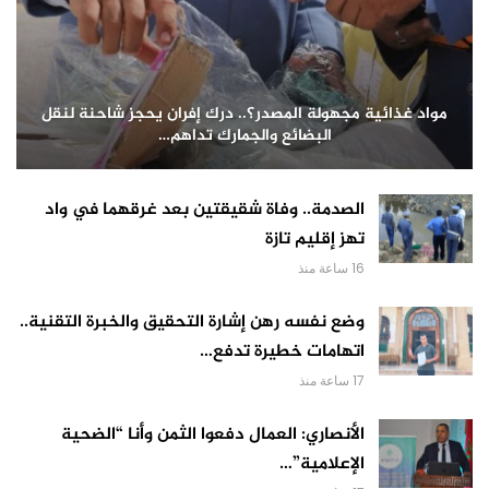
مواد غذائية مجهولة المصدر؟.. درك إفران يحجز شاحنة لنقل
البضائع والجمارك تداهم…
الصدمة.. وفاة شقيقتين بعد غرقهما في واد
تهز إقليم تازة
16 ساعة منذ
وضع نفسه رهن إشارة التحقيق والخبرة التقنية..
اتهامات خطيرة تدفع…
17 ساعة منذ
الأنصاري: العمال دفعوا الثمن وأنا “الضحية
الإعلامية”…