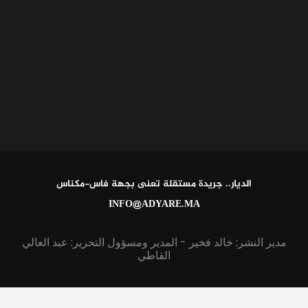
الديار.. جريدة مستقلة تعنى بجهة فاس-مكناس
INFO@ADYARE.MA
مدير النشر: خالد فخير - المدير ومسؤول التحرير: عبد العالي
القاطي