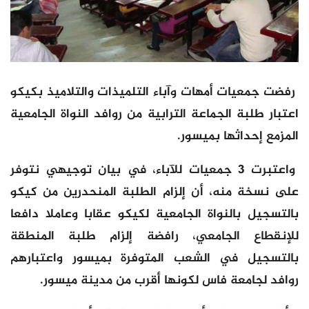
رفضت جمعيات أمهات وآباء التلميذات والتلاميذ بكيكو
اعتبار طلبة الجماعة الترابية من روافد النواة الجامعية
المزمع إحداثها بميسور.
واعتبرت 3 جمعيات للآباء، في بيان توجيهي نتوفر
على نسخة منه، أن إلزام الطلبة المنحدرين من كيكو
بالتسجيل بالنواة الجامعية لكيكو عقابا وعاملا دافعا
للإنقطاع الجامعي، رافضة إلزام طلبة المنطقة
بالتسجيل في الشعب المتوفرة بميسور واعتبارهم
روافد لجامعة فاس لكونها أقرب من مدينة ميسور.