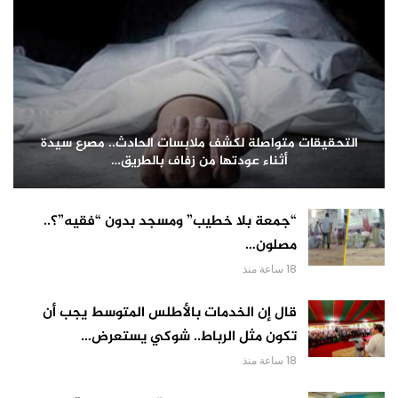
التحقيقات متواصلة لكشف ملابسات الحادث.. مصرع سيدة
أثناء عودتها من زفاف بالطريق…
“جمعة بلا خطيب” ومسجد بدون “فقيه”؟..
مصلون…
18 ساعة منذ
قال إن الخدمات بالأطلس المتوسط يجب أن
تكون مثل الرباط.. شوكي يستعرض…
18 ساعة منذ