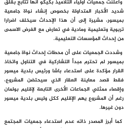
وأعلنت جمعيات أولياء التلاميذ بكيكو أنها تتابع بقلق
شديد الأخبار المتداولة بخصوص إنشاء نواة جامعية
بميسور، مشيرة إلى أن هذا الإحداث سيخلف اضرارا
تربوية وتعليمية ومادية في تعارض مع الغرض الاسمى
من إحداث المؤسسات التعليمية.
وشددت الجمعيات على أن محطات إحداث نواة جامعية
بميسور لم تحترم مبدأ التشاركية في التناول واتخاذ
القرار مؤكدة على استدعاء باشا ورئيس بلدية ميسور
فقط قصد معاينة العقار الذي سيحتضن المشروع،
وإقصاء ممثلي الجماعات الأخرى التابعة لإقليم بولمان
رغم أن المشروع يهم الإقليم ككل وليس بلدية ميسور
دون غيرها.
كما أبرز المصدر ذاته عدم استدعاء جمعيات المجتمع