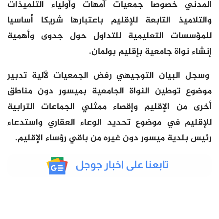
المدني خصوصا جمعيات آمهات وأولياء التلميذات
والتلاميذ التابعة للإقليم باعتبارها شريكا أساسيا
للمؤسسات التعليمية للتداول حول جدوى وأهمية
إنشاء نواة جامعية بإقليم بولمان.
وسجل البيان التوجيهي رفض الجمعيات لآلية تدبير
موضوع توطين النواة الجامعية بميسور دون مناطق
أخرى من الإقليم وإقصاء ممثلي الجماعات الترابية
للإقليم في موضوع تحديد الوعاء العقاري واستدعاء
رئيس بلدية ميسور دون غيره من باقي رؤساء الإقليم.