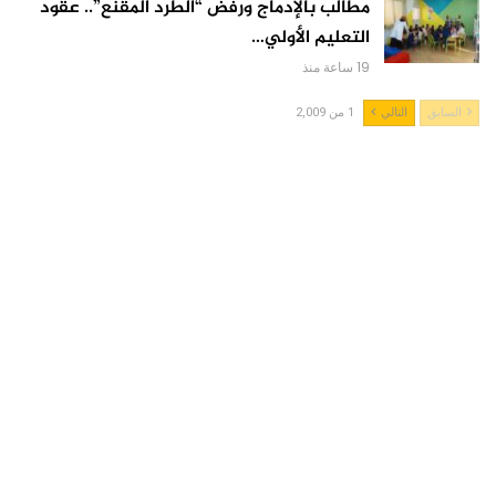
مطالب بالإدماج ورفض “الطرد المقنع”.. عقود
التعليم الأولي…
19 ساعة منذ
السابق
التالي
1 من 2,009