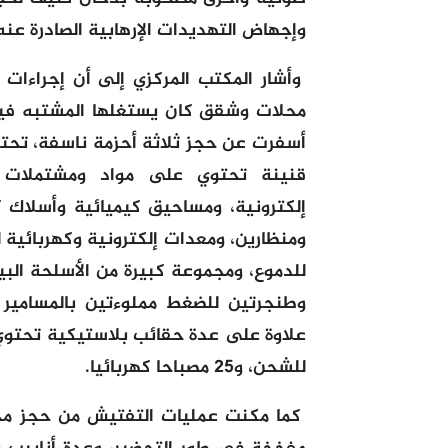
وإجهاض التهديدات الإرهابية الصادرة عنه
وأشار المكتب المركزي إلى أن إجراءا
محلات وشقق كان يستغلها المشتبه فيه
قنينة تحتوي على مواد ومشتملات ك
إلكترونية، ومساحيق كيميائية وأسلاك ك
ومنظارين، ومعدات إلكترونية وكهربائية ل
للدموع، ومجموعة كبيرة من الأسلحة البي
وطنجرتين للضغط مملوءتين بالمسامير 
علاوة على عدة حقائب بلاستيكية تحتو
للشحن، و25 مصباحا كهربائيا.
كما مكنت عمليات التفتيش من حجز مج