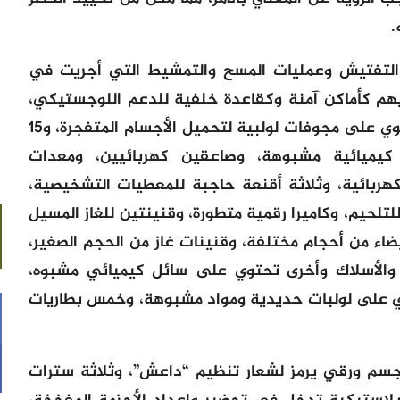
.
ت التفتيش وعمليات المسح والتمشيط التي أجريت في
م كأماكن آمنة وكقاعدة خلفية للدعم اللوجستيكي،
أسفرت عن حجز ثلاثة أحزمة ناسفة، تحتوي على مجوفات لولبية لتحميل الأجسام المتفجرة، و15
يميائية مشبوهة، وصاعقين كهربائيين، ومعدات
هربائية، وثلاثة أقنعة حاجبة للمعطيات التشخيصية،
لتلحيم، وكاميرا رقمية متطورة، وقنينتين للغاز المسيل
ضاء من أحجام مختلفة، وقنينات غاز من الحجم الصغير،
والأسلاك وأخرى تحتوي على سائل كيميائي مشبوه،
ي على لولبات حديدية ومواد مشبوهة، وخمس بطاريات
سم ورقي يرمز لشعار تنظيم “داعش”، وثلاثة سترات