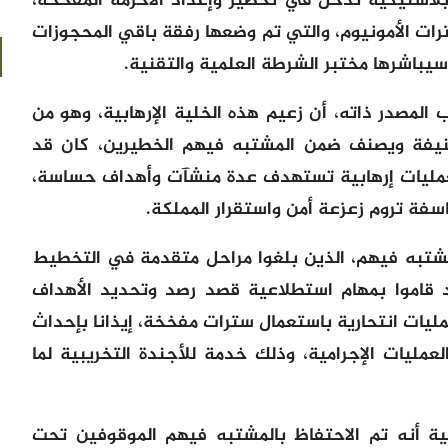
لاستيكية تدخل في تحضير وإعداد الأحزمة المفخخة،
ترات الأمونيوم، والتي تم وضعها رفقة باقي المحجوزات
 سيباشرها مختبر الشرطة العلمية والتقنية.
 المصدر ذاته، أن زعيم هذه الخلية الإرهابية، وهو من
عنيفة ويصنف ضمن المشتبه فيهم الخطيرين، كان قد
مليات إرهابية تستهدف عدة منشآت وأهداف حساسة،
فة تروم زعزعة أمن واستقرار المملكة.
مشتبه فيهم، الذين بلغوا مراحل متقدمة في التخطيط
قد قاموا بمهام استطلاعية قصد رصد وتحديد الأهداف
يات انتحارية باستعمال سترات مفخخة، إيذانا بإحداث
مليات الإجرامية، وذلك خدمة للأجندة التخريبية لما
ئية أنه تم الاحتفاظ بالمشتبه فيهم الموقوفين تحت