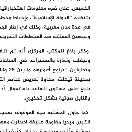
الخميس، على ضوء معلومات استخباراتية 
بتنظيم “الدولة الإسلامية”، وإحباط مخطط
في عدة مدن مغربية، وذلك في إطار الجهو
وتحصين المملكة ضد المخططات التخريبية 
وذكر بلاغ للمكتب المركزي أنه تم تن
وتيفلت وتمارة والصخيرات، في الساعا
بمدينة تيفلت، محاولا تعريض عناصر ال
بليغ على مستوى الساعد باستعمال أداة
وقنابل صوتية بشكل تحذيري.
كما حاول المشتبه فيه الموقوف بمدينة
الكبير، مبديا مقاومة عنيفة اضطرت معها 
صوتية وأخرى مصحوبة بدخان كثيف لحجب 