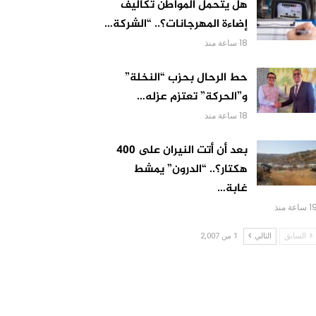
هل يتحمل المواطن تكاليف
إضاءة المهرجانات؟.. “الشركة…
18 ساعة منذ
حط الرحال بحزب “النخلة”
و”الحركة” تعتزم عزله…
18 ساعة منذ
بعد أن أتت النيران على 400
هكتار؟.. “الدرون” يمشط
غابة…
 ساعة منذ
السابق
التالي
1 من 2,007