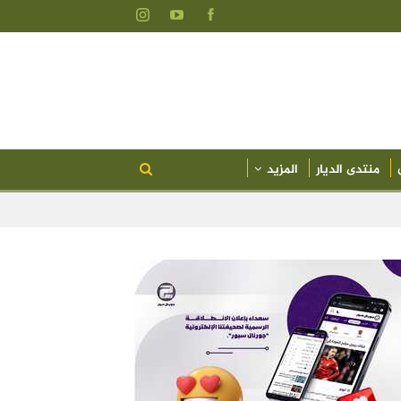
منتدى الديار
المزيد