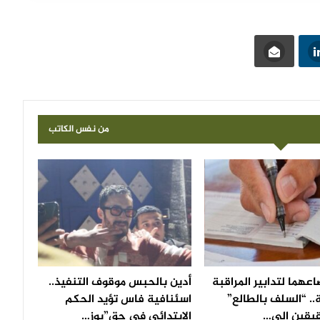
من نفس الكاتب
عهما لتدابير المراقبة
أدين بالحبس موقوف التنفيذ..
.. “السلف بالطالع”
اسئنافية فاس تؤيد الحكم
يقين إلى…
الابتدائي في حق”بوز…