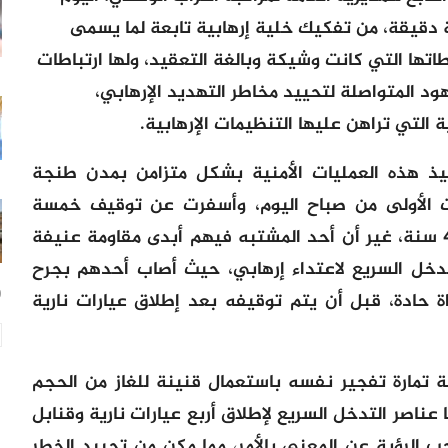
دقيقة، من تفكيك خلية إرهابية تابعة لما يسمى
اتها التي كانت وشيكة وبالغة التعقيد، ولها ارتباطات
د المتواصلة لتحييد مخاطر التهديد الإرهابي،
التي تراهن عليها التنظيمات الإرهابية.
فيذ هذه العمليات الأمنية بشكل متزامن بمدن طنجة
ت الأولى من صباح اليوم، وأسفرت عن توقيف خمسة
متطرفين، تتراوح أعمارهم ما بين 29 و43 سنة، غير أن أحد المشتبه فيهم أبدى مقاومة عنيفة
تدخل السريع لاعتداء إرهابي، حيث أصاب أحدهم بجرح
19
 حادة، قبل أن يتم توقيفه بعد إطلاق عيارات نارية
 تمارة تفجير نفسه باستعمال قنينة للغاز من الحجم
عناصر التدخل السريع لإطلاق أربع عيارات نارية وقنابل
الرؤية عن المعني بالأمر، مما مكن من تحييد الخطر