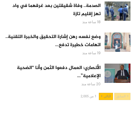
الصدمة.. وفاة شقيقتين بعد غرقهما في واد
تهز إقليم تازة
18 ساعة منذ
وضع نفسه رهن إشارة التحقيق والخبرة التقنية..
اتهامات خطيرة تدفع…
19 ساعة منذ
الأنصاري: العمال دفعوا الثمن وأنا “الضحية
الإعلامية”…
20 ساعة منذ
السابق
التالي
1 من 2,005