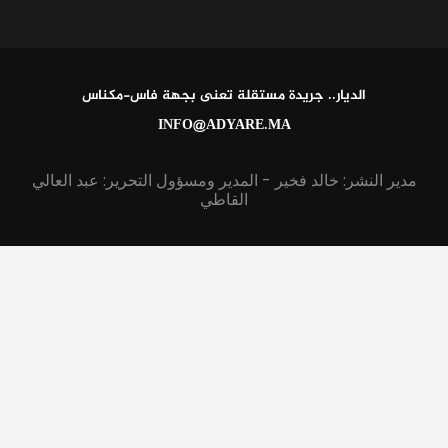
الديار.. جريدة مستقلة تعنى بجهة فاس-مكناس
INFO@ADYARE.MA
مدير النشر: خالد فخير - المدير ومسؤول التحرير: عبد العالي
القاطي