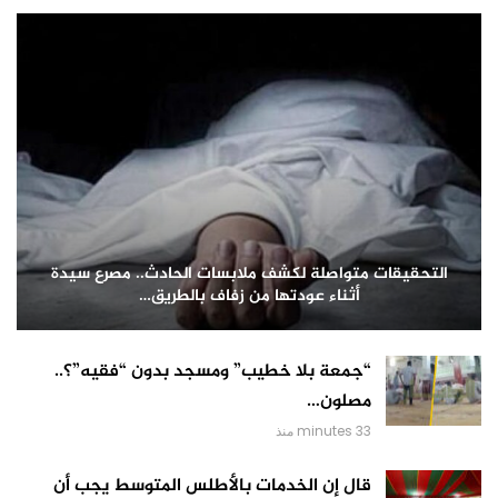
التحقيقات متواصلة لكشف ملابسات الحادث.. مصرع سيدة
أثناء عودتها من زفاف بالطريق…
“جمعة بلا خطيب” ومسجد بدون “فقيه”؟..
مصلون…
33 minutes منذ
قال إن الخدمات بالأطلس المتوسط يجب أن