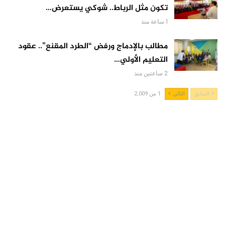
تكون مثل الرباط.. شوكي يستعرض…
1 ساعة منذ
مطالب بالإدماج ورفض “الطرد المقنع”.. عقود
التعليم الأولي…
2 ساعتين منذ
السابق
التالي
1 من 2,009