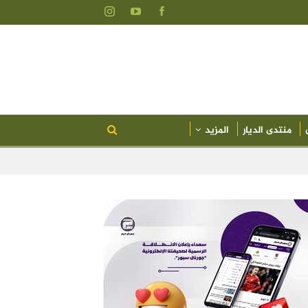
منتدى الديار
المزيد