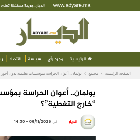
www.adyare.ma
الديار.. جريدة مستقلة تعن
الرئيسية
مجرد رأي
سياسة
اقتصاد
ري
الصفحة الرئيسية
مجتمع
بولمان.. أعوان الحراسة بمؤسسات تعليمية بدون أجور 
بولمان.. أعوان الحراسة بمؤس
“خارج التغطية”؟
الديار
في
06/11/2025 - 14:30