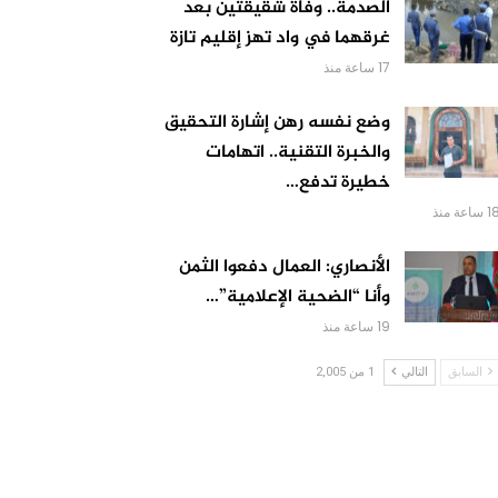
الصدمة.. وفاة شقيقتين بعد
غرقهما في واد تهز إقليم تازة
17 ساعة منذ
وضع نفسه رهن إشارة التحقيق
والخبرة التقنية.. اتهامات
خطيرة تدفع…
 ساعة منذ
الأنصاري: العمال دفعوا الثمن
وأنا “الضحية الإعلامية”…
19 ساعة منذ
السابق
التالي
1 من 2,005