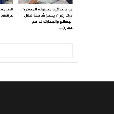
مواد غذائية مجهولة المصدر؟..
الصدمة..
درك إفران يحجز شاحنة لنقل
غرقهما ف
البضائع والجمارك تداهم
مخازن…