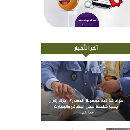
آخر الأخبار
مواد غذائية مجهولة المصدر؟.. درك إفران
يحجز شاحنة لنقل البضائع والجمارك
تداهم…