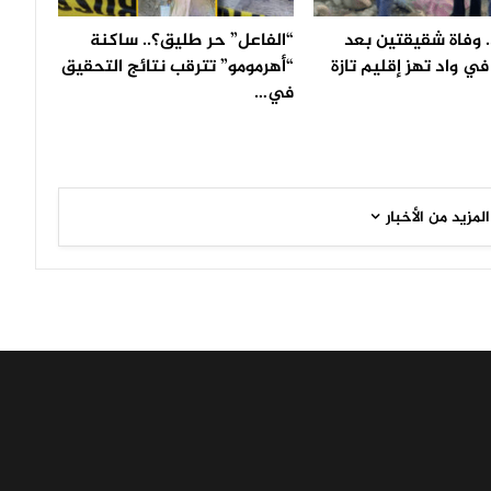
 وفاة شقيقتين بعد
“الفاعل” حر طليق؟.. ساكنة
ي واد تهز إقليم تازة
“أهرمومو” تترقب نتائج التحقيق
في…
المزيد من الأخبار