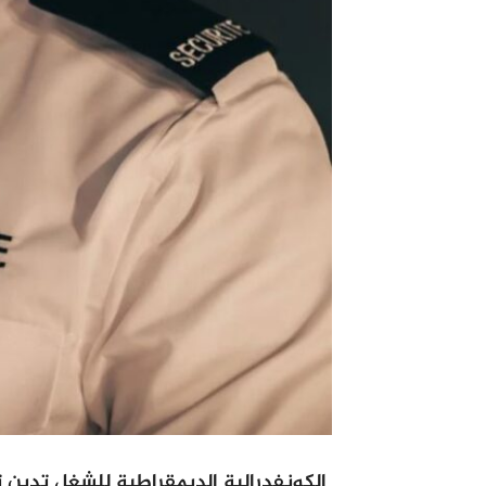
الكونفدرالية الديمقراطية للشغل تدين ت