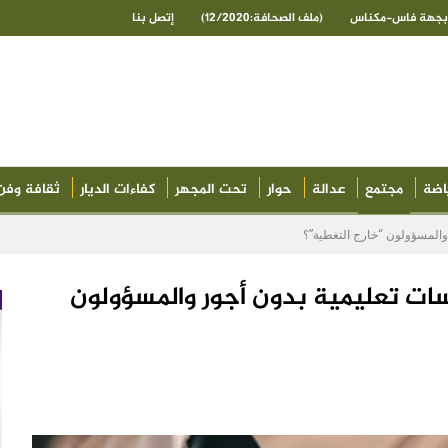
ى بجهة فاس-مكناس
(ملف الصحافة:12/2020)
إتصل بنا
اضة
مجتمع
عدالة
حوار
تحت المجهر
كفاءات الديار
ثقافة وفن
والمسؤولون “خارج التغطية”؟
سات تعليمية بدون أجور والمسؤولون