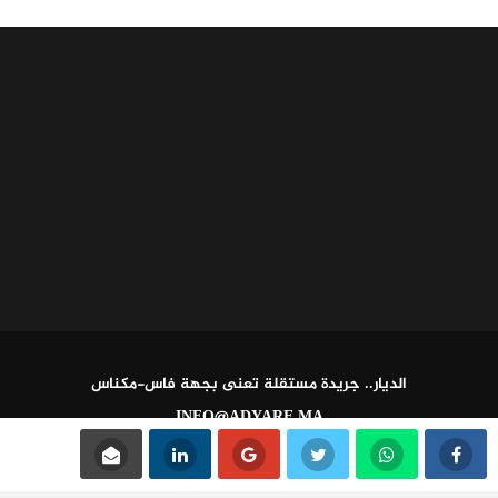
الديار.. جريدة مستقلة تعنى بجهة فاس-مكناس
INFO@ADYARE.MA
مدير النشر: خالد فخير - المدير ومسؤول التحرير: عبد العالي