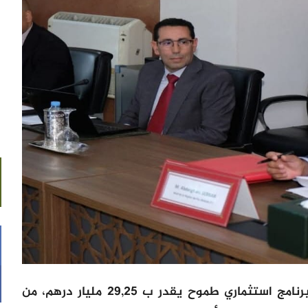
ويهدف العقد، يتابع البلاغ، إلى تنفيذ برنامج استثماري طموح يقدر ب 29,25 مليار درهم، من