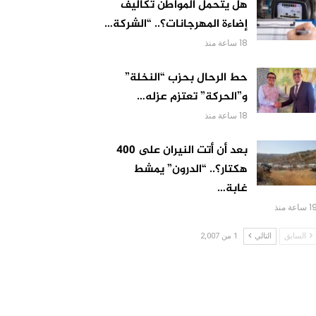
هل يتحمل المواطن تكاليف
إضاءة المهرجانات؟.. “الشركة…
18 ساعة منذ
حط الرحال بحزب “النخلة”
و”الحركة” تعتزم عزله…
18 ساعة منذ
بعد أن أتت النيران على 400
هكتار؟.. “الدرون” يمشط
غابة…
 ساعة منذ
السابق
التالي
1 من 2,007