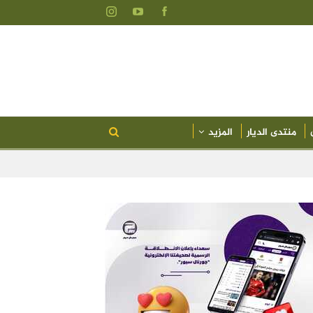
منتدى الديار
المزيد