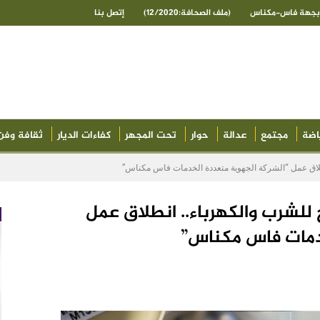
ى بجهة فاس-مكناس
(ملف الصحافة:12/2020)
إتصل بنا
اضة
مجتمع
عدالة
حوار
تحت المجهر
كفاءات الديار
ثقافة وفن
انطلاق عمل “الشركة الجهوية متعددة الخدمات فاس مكناس”
لح للشرب والكهرباء.. انطلاق عمل
دمات فاس مكناس”