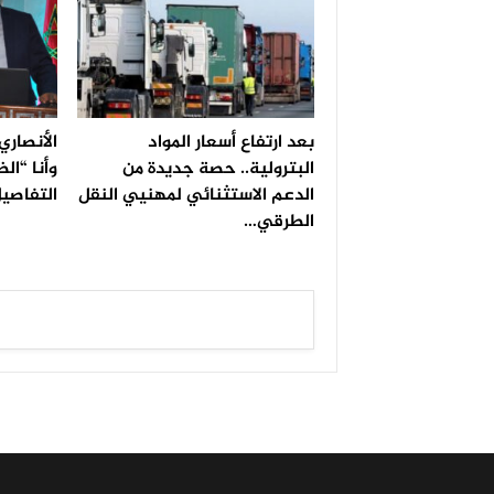
بعد ارتفاع أسعار المواد
الأنصاري
البترولية.. حصة جديدة من
وأنا “الض
الدعم الاستثنائي لمهنيي النقل
التفاصي
الطرقي…