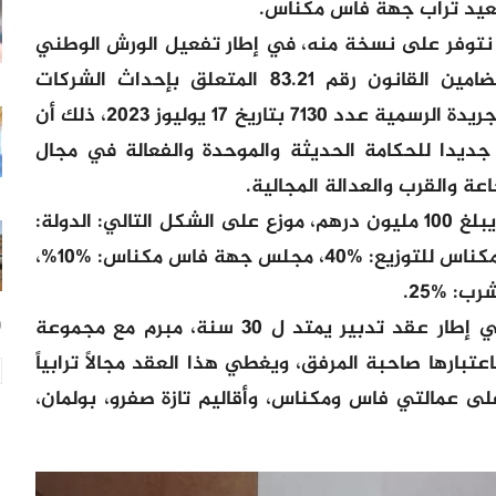
صعيد تراب جهة فاس مكناس.
نتوفر على نسخة منه، في إطار تفعيل الورش الوطني
الكبير للجهوية المتقدمة، وتجسيدا لمضامين القانون رقم 83.21 المتعلق بإحداث الشركات
الجهوية متعددة الخدمات، كما ورد في الجريدة الرسمية عدد 7130 بتاريخ 17 يوليوز 2023، ذلك أن
يدا للحكامة الحديثة والموحدة والفعالة في مجال
ة والقرب والعدالة المجالية.
ووفق البلاغ، تتوفر الشركة على رأسمال يبلغ 100 مليون درهم، موزع على الشكل التالي: الدولة:
%25، مجموعة الجماعات الترابية فاس – مكناس للتوزيع: %40، مجلس جهة فاس مكناس: %10%،
ب: %25.
ومرتقب أن يتم تدبير خدمات الشركة في إطار عقد تدبير يمتد ل 30 سنة، مبرم مع مجموعة
19
تبارها صاحبة المرفق، ويغطي هذا العقد مجالاً ترابياً
بية موزعة على عمالتي فاس ومكناس، وأقاليم تازة صفرو، بولمان،