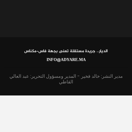
الديار.. جريدة مستقلة تعنى بجهة فاس-مكناس
INFO@ADYARE.MA
مدير النشر: خالد فخير - المدير ومسؤول التحرير: عبد العالي
القاطي