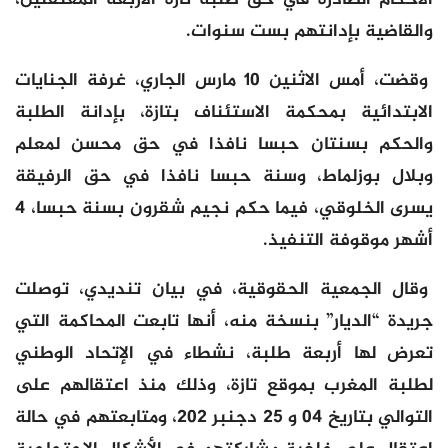
الأحكام الصادرة في حق طلبة تازة الأربعة المعتقلين،
والقاضية بإدانتهم بست سنوات.
وقضت، أمس الاثنين 10 مارس الجاري، غرفة الجنايات
الابتدائية بمحكمة الاستئناف بتازة، بإدانة الطلبة
والحكم بسنتان حبسا نافذا في حق محسن لمعلم
وبلال بوزلماط، وسنة حبسا نافذا في حق الرفيقة
يسرى الخلوقي، فيما حكم نجيم شقرون بسنة حبسا، 4
أشهر موقوفة التنفيذ.
وقال الجمعية الحقوقية، في بيان تنديدي، توصلت
جريدة “الديار” بنسخة منه، أنها تابعت المحاكمة التي
تعرض لها أربعة طلبة، نشطاء في الإتحاد الوطني
لطلبة المغرب بموقع تازة، وذلك منذ اعتقالهم على
التوالي بتاريخ 04 و 25 دجنبر 202، ومتابعتهم في حالة