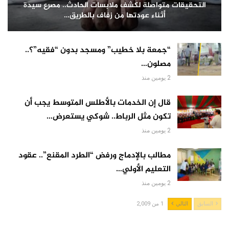
التحقيقات متواصلة لكشف ملابسات الحادث.. مصرع سيدة
أثناء عودتها من زفاف بالطريق…
“جمعة بلا خطيب” ومسجد بدون “فقيه”؟..
مصلون…
2 يومين منذ
قال إن الخدمات بالأطلس المتوسط يجب أن
تكون مثل الرباط.. شوكي يستعرض…
2 يومين منذ
مطالب بالإدماج ورفض “الطرد المقنع”.. عقود
التعليم الأولي…
2 يومين منذ
السابق
التالي
1 من 2,009