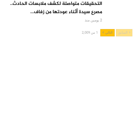
التحقيقات متواصلة لكشف ملابسات الحادث..
مصرع سيدة أثناء عودتها من زفاف…
2 يومين منذ
السابق
التالي
1 من 2,009