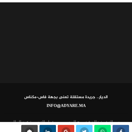
الديار.. جريدة مستقلة تعنى بجهة فاس-مكناس
INFO@ADYARE.MA
مدير النشر: خالد فخير - المدير ومسؤول التحرير: عبد العالي
القاطي