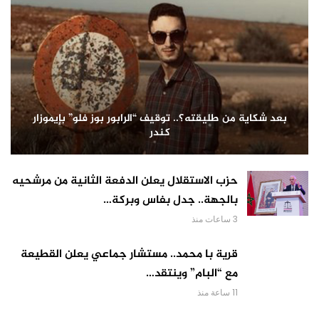
بعد شكاية من طليقته؟.. توقيف “الرابور بوز فلو” بإيموزار
كندر
حزب الاستقلال يعلن الدفعة الثانية من مرشحيه
بالجهة.. جدل بفاس وبركة…
3 ساعات منذ
قرية با محمد.. مستشار جماعي يعلن القطيعة
مع “البام” وينتقد…
11 ساعة منذ