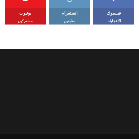
فيسبوك
انستغرام
يوتيوب
الإعجابات
متابعين
مشتركين