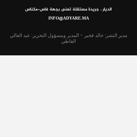
الديار.. جريدة مستقلة تعنى بجهة فاس-مكناس
INFO@ADYARE.MA
مدير النشر: خالد فخير - المدير ومسؤول التحرير: عبد العالي
القاطي