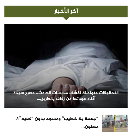
آخر الأخبار
التحقيقات متواصلة لكشف ملابسات الحادث.. مصرع سيدة
أثناء عودتها من زفاف بالطريق…
“جمعة بلا خطيب” ومسجد بدون “فقيه”؟..
مصلون…