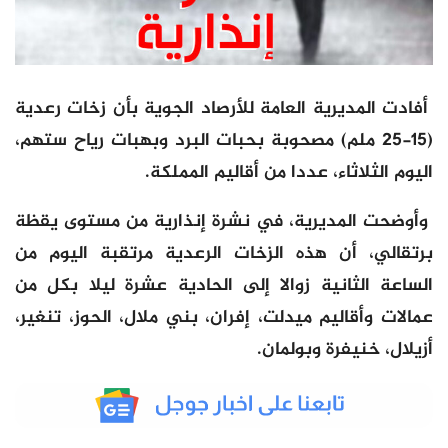
أفادت المديرية العامة للأرصاد الجوية بأن زخات رعدية
(15-25 ملم) مصحوبة بحبات البرد وبهبات رياح ستهم،
اليوم الثلاثاء، عددا من أقاليم المملكة.
وأوضحت المديرية، في نشرة إنذارية من مستوى يقظة
برتقالي، أن هذه الزخات الرعدية مرتقبة اليوم من
الساعة الثانية زوالا إلى الحادية عشرة ليلا بكل من
عمالات وأقاليم ميدلت، إفران، بني ملال، الحوز، تنغير،
أزيلال، خنيفرة وبولمان.