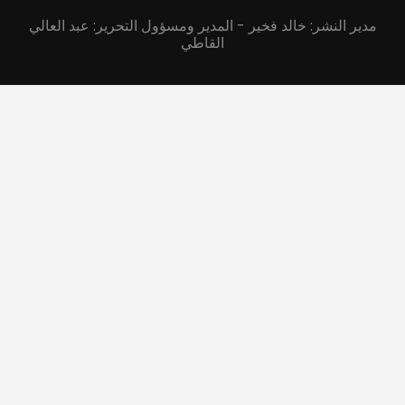
مدير النشر: خالد فخير - المدير ومسؤول التحرير: عبد العالي
القاطي