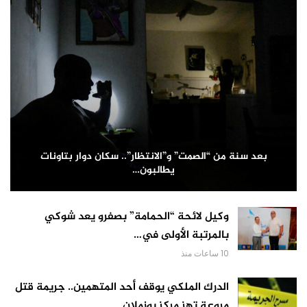
بعد سنة من “الصمت” و”الانتظار”.. سكان دوار بتاونات
يطالبون…
وكيل لائحة “الحمامة” بصفرو يعد شوكي
بالمرتبة الأولى في…
10 ساعات منذ
الدرك الملكي يوقف أحد المتهمين.. جريمة قتل
مروعة تهز مركز بوزملان