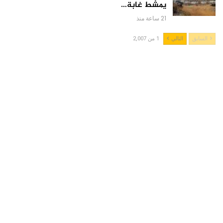
يمشط غابة…
21 ساعة منذ
السابق
التالي
1 من 2,007