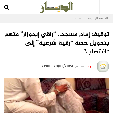
الصفحة الرئيسية
عدالة
توقيف إمام مسجد.. “راقي إيموزار” متهم
بتحويل حصة “رقية شرعية” إلى
“اغتصاب”
الديار
في
23/08/2024 - 21:00