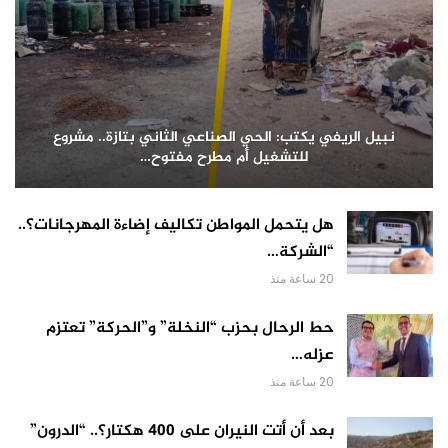
نبيل الريفي يكتب: الحي الصناعي الثاني بتازة.. مشروع
للتشغيل أم مطرح مفتوح…
هل يتحمل المواطن تكاليف إضاءة المهرجانات؟..
“الشركة…
20 ساعة منذ
حط الرحال بحزب “النخلة” و”الحركة” تعتزم
عزله…
20 ساعة منذ
بعد أن أتت النيران على 400 هكتار؟.. “الدرون”