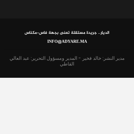
الديار.. جريدة مستقلة تعنى بجهة فاس-مكناس
INFO@ADYARE.MA
مدير النشر: خالد فخير - المدير ومسؤول التحرير: عبد العالي
القاطي