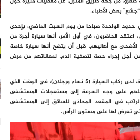
صفرو، من جهة طريق المنزل، عن معطيات مثيرة حول
“جشع” بعض الأطباء.
 حدود الواحدة صباحا من يوم السبت الماضي، بإحدى
14
م، اعتقد الحاضرون، في أول الأمر، أنها سيارة أجرة من
 الأضحى مع أهاليهم، قبل أن يتضح أنها سيارة خاصة
ت” من أجل إجراء حصة لتصفية الدم، لمعاناتهم من مرض
14
وخلفت الحادثة إصابات متفاوتة الخطورة، لدى ركاب السيارة (5 نساء ورجلان)، في الوقت الذي
نقلهم على وجه السرعة إلى مستعجلات المستشفى
الراكب في المقعد المحاذي للسائق إلى المستشفى
20
لتي تعرض لها على مستوى الرأس.