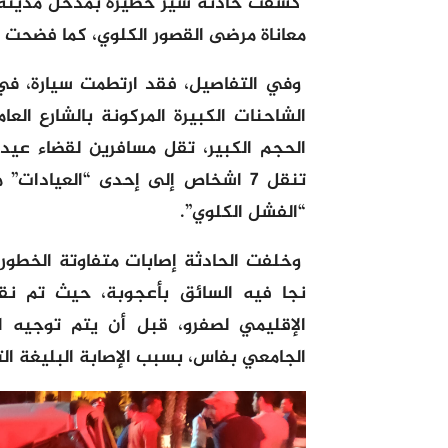
كشفت حادثة سير خطيرة بمدخل مدينة 
معاناة مرضى القصور الكلوي، كما فضحت 
وفي التفاصيل، فقد ارتطمت سيارة، في
الشاحنات الكبيرة المركونة بالشارع العا
الحجم الكبير، تقل مسافرين لقضاء عيد
تنقل 7 اشخاص إلى إحدى “العيادا
“الفشل الكلوي”.
نجا فيه السائق بأعجوبة، حيث تم 
الإقليمي لصفرو، قبل أن يتم توجيه 
الجامعي بفاس، بسبب الإصابة البليغة ا