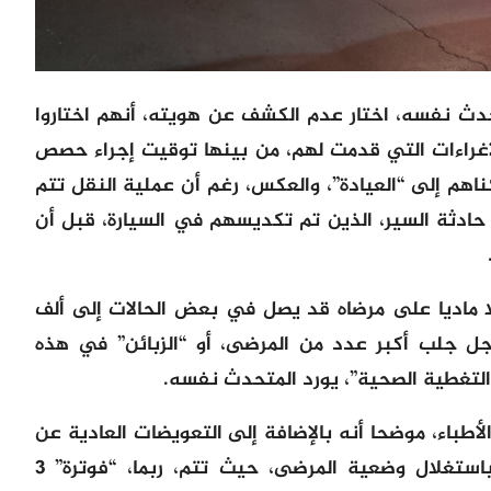
حدث نفسه، اختار عدم الكشف عن هويته، أنهم اختاروا
لإغراءات التي قدمت لهم، من بينها توقيت إجراء حصص
ناهم إلى “العيادة”، والعكس، رغم أن عملية النقل تتم
حادثة السير، الذين تم تكديسهم في السيارة، قبل أن
 ماديا على مرضاه قد يصل في بعض الحالات إلى ألف
أجل جلب أكبر عدد من المرضى، أو “الزبائن” في هذه
التغطية الصحية”، يورد المتحدث نفسه.
لأطباء، موضحا أنه بالإضافة إلى التعويضات العادية عن
الحصص، هناك اتهامات لبعض الأطباء باستغلال وضعية المرضى، حيث تتم، ربما، “فوترة” 3