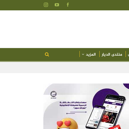
منتدى الديار
المزيد