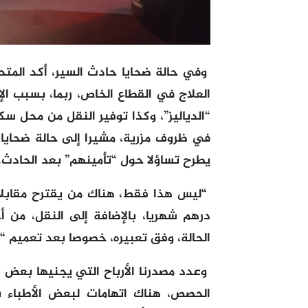
وفي حالة ضحايا حادث السير، أكد المت
العلاج في القطاع الخاص، ربما، بسبب ا
“الدياليز”، وكذا توفير النقل من محل سك
في ظروف مزرية، مشيرا إلى حالة ضحايا 
يطرح تساؤلا حول “تأمينهم” بعد الحادث.
“ليس هذا فقط، هناك من يقترح مقابلا
درهم شهريا، بالإضافة إلى النقل، من 
الحالة، وفق تعبيره، خصوصا بعد تعميم “
وعدد مصدرنا الأرباح التي يجنيها بعض ا