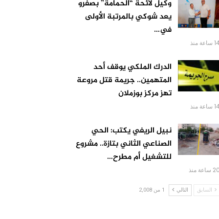
وكيل لائحة “الحمامة” بصفرو
يعد شوكي بالمرتبة الأولى
في…
 ساعة منذ
الدرك الملكي يوقف أحد
المتهمين.. جريمة قتل مروعة
تهز مركز بوزملان
 ساعة منذ
نبيل الريفي يكتب: الحي
الصناعي الثاني بتازة.. مشروع
للتشغيل أم مطرح…
 ساعة منذ
السابق
التالي
1 من 2,008