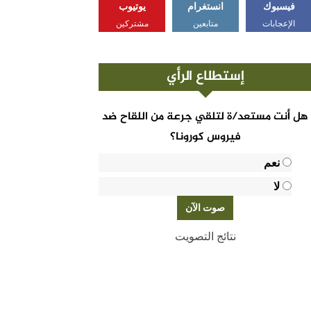
فيسبوك
انستغرام
يوتيوب
الإعجابات
متابعين
مشتركين
إستطلاع الرأي
هل أنت مستعد/ة لتلقي جرعة من اللقاح ضد
فيروس كورونا؟
نعم
لا
نتائج التصويت