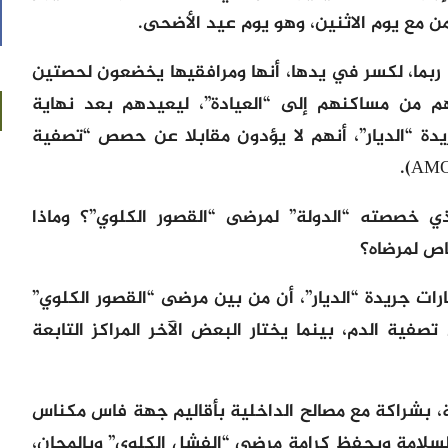
من مع يوم الاثنين، وهو يوم عيد الأضحى.
ربما، لكسر في يدها، أنها ومرافقيها يخضعون لحصتين
 من مساكنهم إلى “العيادة”، ليعيدهم بعد نهاية
دة “الديار”، أنهم لا يؤدون مقابلا عن حصص “تصفية
ذي خصصته “الدولة” لمرضى “القصور الكلوي”؟ وماذا
ص لمرضاه؟
 جريدة “الديار”، أن من بين مرضى “القصور الكلوي”
صفية الدم، بينما يختار البعض الآخر المراكز التابعة
، بشراكة مع مصالح الداخلية بأقاليم جهة فاس مكناس
لامة ويحفظ كرامة مرضى “الفشل الكلوي” وبالمجان،