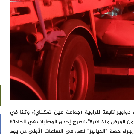
 دواوير تابعة للزاوية (جماعة عين تمكناي)، وكنا في
 من المرض منذ فترة”، تصرح إحدى المصابات في الحادثة
 إجراء حصة “الدياليز” لهم، في الساعات الأولى من يوم