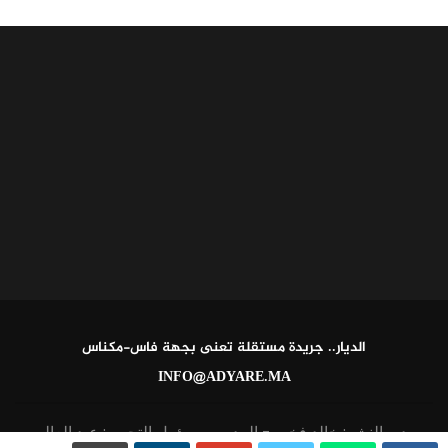
الديار.. جريدة مستقلة تعنى بجهة فاس-مكناس
INFO@ADYARE.MA
مدير النشر: خالد فخير - المدير ومسؤول التحرير: عبد العالي