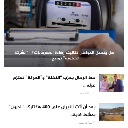
هل يتحمل المواطن تكاليف إضاءة المهرجانات؟.. “الشركة
الجهوية” توضح…
حط الرحال بحزب “النخلة” و”الحركة” تعتزم
عزله…
11 ساعة منذ
بعد أن أتت النيران على 400 هكتار؟.. “الدرون”
يمشط غابة…
11 ساعة منذ