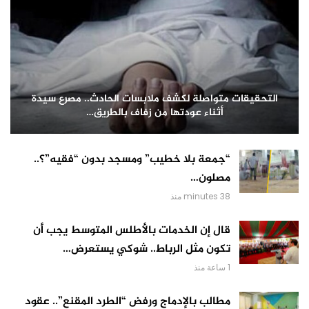
التحقيقات متواصلة لكشف ملابسات الحادث.. مصرع سيدة
أثناء عودتها من زفاف بالطريق…
“جمعة بلا خطيب” ومسجد بدون “فقيه”؟..
مصلون…
38 minutes منذ
قال إن الخدمات بالأطلس المتوسط يجب أن
تكون مثل الرباط.. شوكي يستعرض…
1 ساعة منذ
مطالب بالإدماج ورفض “الطرد المقنع”.. عقود