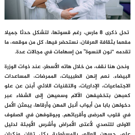
تحل ذكرى 8 مارس، رغم قسوتها، لتشكل حدثا جميلا
مفعما بثقافة العرفان، نستحضر فيها، كل من موقعه، ما
تقدمه “نون النسوة” من إسهامات في مجالات عدة.
ونحن هنا نقف، من خلال هاته الأسطر، عند ذوات الوزرة
البيضاء. نعم إنهن الطبيبات، الممرضات، المساعدات
الاجتماعيات، الإداريات، والتقنيات اللائي أبنن عن علو
كعبهن بتخفيفهن الآلام وسعيهن إلى الشفاء عبر
دخولهن بابا من أبواب أنبل المهن وأرقاها، يبعثن الأمل
في قلوب المرضى وأقربائهم. وبوقوفهن في الصفوف
الاولى للتصدي لأعتى الأمراض وأشرس الأوبئة لدليل
على حسهن العالي بالمسؤولية بكل تفان ونكران