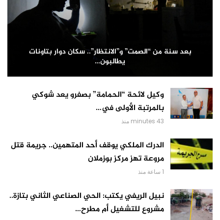
بعد سنة من “الصمت” و”الانتظار”.. سكان دوار بتاونات
يطالبون…
وكيل لائحة “الحمامة” بصفرو يعد شوكي
بالمرتبة الأولى في…
43 minutes منذ
الدرك الملكي يوقف أحد المتهمين.. جريمة قتل
مروعة تهز مركز بوزملان
1 ساعة منذ
نبيل الريفي يكتب: الحي الصناعي الثاني بتازة..
مشروع للتشغيل أم مطرح…