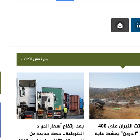
من نفس الكاتب
بعد أن أتت النيران على 400
بعد ارتفاع أسعار المواد
 “الدرون” يمشط غابة
البترولية.. حصة جديدة من