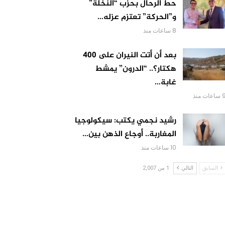
حط الرحال بحزب “النخلة”
و”الحركة” تعتزم عزله…
8 ساعات منذ
بعد أن أتت النيران على 400
هكتار؟.. “الدرون” يمشط
غابة…
اعات منذ
رشيد نجمي يكتب: سيكولوجيا
المغاربة.. أوجاع الذهن بين…
10 ساعات منذ
السابق
التالي
1 من 2,007