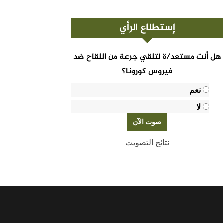
إستطلاع الرأي
هل أنت مستعد/ة لتلقي جرعة من اللقاح ضد
فيروس كورونا؟
نعم
لا
نتائج التصويت