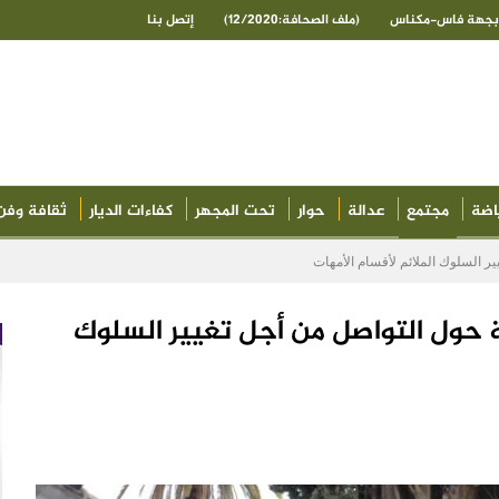
ى بجهة فاس-مكناس
(ملف الصحافة:12/2020)
إتصل بنا
اضة
مجتمع
عدالة
حوار
تحت المجهر
كفاءات الديار
ثقافة وفن
ر السلوك الملائم لأقسام الأمهات
 حول التواصل من أجل تغيير السلوك