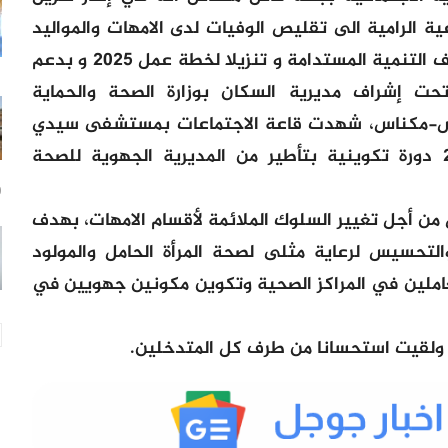
عية الرامية الى تقليص الوفيات لدى الامهات والمواليد
حديثي الولادة وانسجاما مع تحقيق اهداف التنمية المستدامة و تنزيلا لخطة عمل 2025 و بدعم
حت إشراف مديرية السكان بوزارة الصحة والحماية
فاس-مكناس، شهدت قاعة الاجتماعات بمستشفى سيدي
سعيد بمكناس أيام 29-30 نونبر 2023 دورة تكوينية بتأطير من المديرية الجهوية للصحة
9 س
من أجل تغيير السلوك الملائمة لأقسام الامهات، بهدف
لتحسيس لرعاية مثلى لصحة المرأة الحامل والمولود
لعاملين في المراكز الصحية وتكوين مكونين جهويين في
 ولقيت استحسانا من طرف كل المتدخلين.