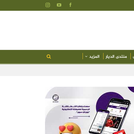
منتدى الديار
المزيد