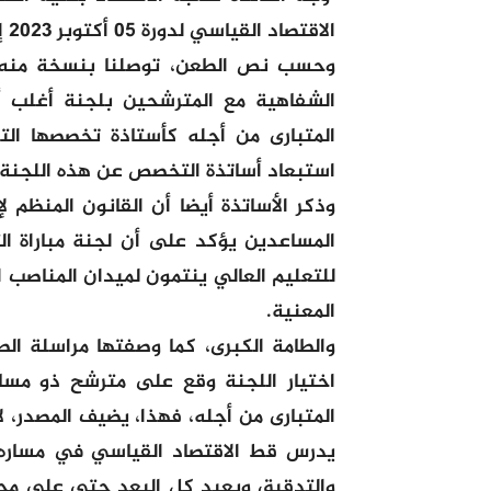
الاقتصاد القياسي لدورة 05 أكتوبر 2023 إلى وزير التعليم العالي والبحث العلمي والابتكار.
الشفاهية مع المترشحين بلجنة أغلب 
المتبارى من أجله كأستاذة تخصصها ال
استبعاد أساتذة التخصص عن هذه اللجنة.
وذكر الأساتذة أيضا أن القانون المنظم ل
المساعدين يؤكد على أن لجنة مباراة 
للتعليم العالي ينتمون لميدان المناصب 
المعنية.
والطامة الكبرى، كما وصفتها مراسلة الط
اختيار اللجنة وقع على مترشح ذو مس
المتبارى من أجله، فهذا، يضيف المصدر، 
يدرس قط الاقتصاد القياسي في مساره ا
والتدقيق وبعيد كل البعد حتى على مجا