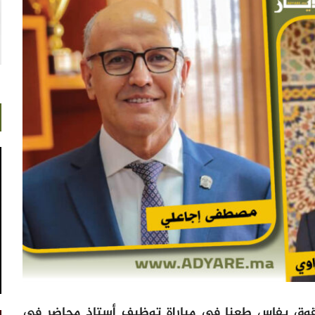
حقوق بفاس طعنا في مباراة توظيف أستاذ محاضر في