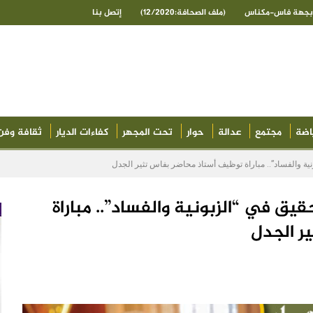
ى بجهة فاس-مكناس
(ملف الصحافة:12/2020)
إتصل بنا
اضة
مجتمع
عدالة
حوار
تحت المجهر
كفاءات الديار
ثقافة وفن
نية والفساد”.. مباراة توظيف أستاذ محاضر بفاس تثير الجدل
قيق في “الزبونية والفساد”.. مباراة
ر الجدل