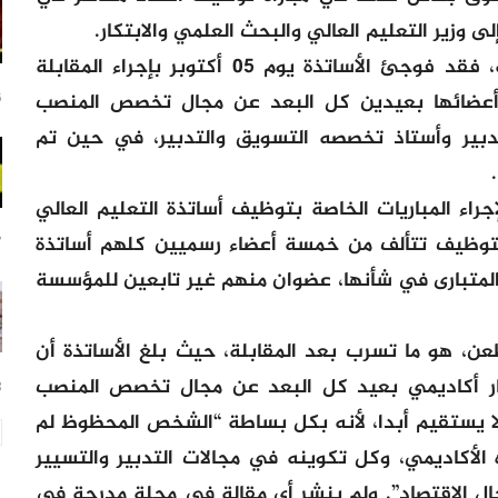
وحسب نص الطعن، توصلنا بنسخة منه، فقد فوجئ الأساتذة يوم 05 أكتوبر بإجراء المقابلة
أعضائها بعيدين كل البعد عن مجال تخصص المنصب
16
تدبير وأستاذ تخصصه التسويق والتدبير، في حين تم
إجراء المباريات الخاصة بتوظيف أساتذة التعليم العالي
التوظيف تتألف من خمسة أعضاء رسميين كلهم أساتذة
17
المتبارى في شأنها، عضوان منهم غير تابعين للمؤسسة
عن، هو ما تسرب بعد المقابلة، حيث بلغ الأساتذة أن
ار أكاديمي بعيد كل البعد عن مجال تخصص المنصب
23
لا يستقيم أبدا، لأنه بكل بساطة “الشخص المحظوظ لم
لأكاديمي، وكل تكوينه في مجالات التدبير والتسيير
ل الاقتصاد”. ولم ينشر أي مقالة في مجلة مدرجة في