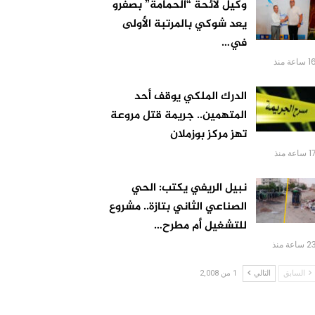
وكيل لائحة “الحمامة” بصفرو
يعد شوكي بالمرتبة الأولى
في…
 ساعة منذ
الدرك الملكي يوقف أحد
المتهمين.. جريمة قتل مروعة
تهز مركز بوزملان
 ساعة منذ
نبيل الريفي يكتب: الحي
الصناعي الثاني بتازة.. مشروع
للتشغيل أم مطرح…
 ساعة منذ
السابق
التالي
1 من 2,008