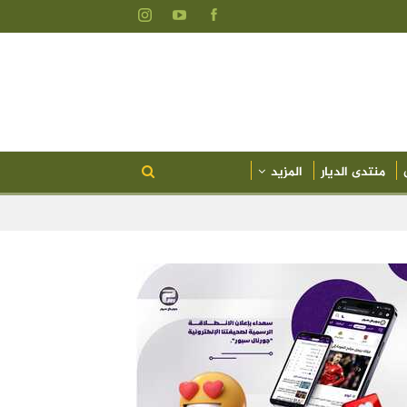
منتدى الديار
المزيد