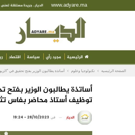
www.adyare.ma
الديار.. جريدة مستقلة تعن
الرئيسية
مجرد رأي
سياسة
اقتصاد
ري
الصفحة الرئيسية
تكنولوجيا وعلوم
أساتذة يطالبون الوزير بفتح تحقيق في “الزبو
أساتذة يطالبون الوزير بفتح تح
توظيف أستاذ محاضر بفاس تثي
الديار
في
28/10/2023 - 19:24