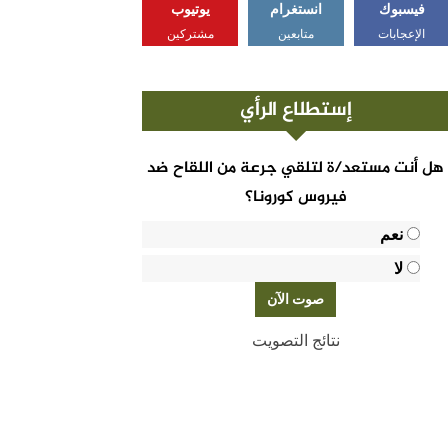
فيسبوك
انستغرام
يوتيوب
الإعجابات
متابعين
مشتركين
إستطلاع الرأي
هل أنت مستعد/ة لتلقي جرعة من اللقاح ضد
فيروس كورونا؟
نعم
لا
نتائج التصويت