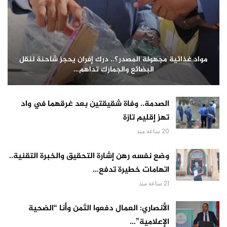
مواد غذائية مجهولة المصدر؟.. درك إفران يحجز شاحنة لنقل
البضائع والجمارك تداهم…
الصدمة.. وفاة شقيقتين بعد غرقهما في واد
تهز إقليم تازة
20 ساعة منذ
وضع نفسه رهن إشارة التحقيق والخبرة التقنية..
اتهامات خطيرة تدفع…
21 ساعة منذ
الأنصاري: العمال دفعوا الثمن وأنا “الضحية
الإعلامية”…