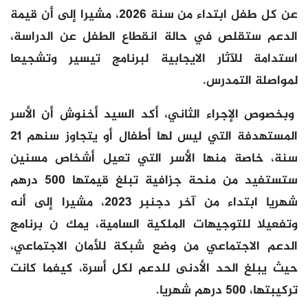
عن كل طفل ابتداء من سنة 2026، مشيرا إلى أن قيمة
الدعم ستقلص في حالة انقطاع الطفل عن الدراسة،
استدامة للآثار الايجابية لبرنامج تيسير وتشجيعا
لمواصلة التمدرس.
وبخصوص الإجراء الثاني، أكد السيد أخنوش أن الأسر
المستهدفة التي ليس لها أطفال أو يتجاوز سنهم 21
سنة، خاصة منها الأسر التي تعيل أشخاص مسنين
ستستفيد من منحة جزافية تبلغ قيمتها 500 درهم
شهريا ابتداء من آخر دجنبر 2023، مشيرا إلى أنه
وتفعيلا للتوجيهات الملكية السامية، يمك ن برنامج
الدعم الاجتماعي من وضع شبكة للأمان الاجتماعي،
حيث يبلغ الحد الأدنى للدعم لكل أسرة، كيفما كانت
تركيبتها، 500 درهم شهريا.