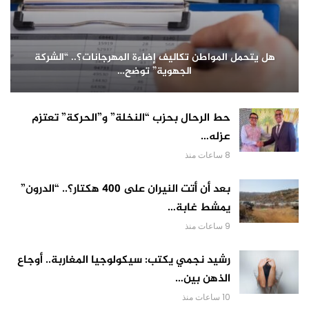
هل يتحمل المواطن تكاليف إضاءة المهرجانات؟.. “الشركة
الجهوية” توضح…
حط الرحال بحزب “النخلة” و”الحركة” تعتزم
عزله…
8 ساعات منذ
بعد أن أتت النيران على 400 هكتار؟.. “الدرون”
يمشط غابة…
9 ساعات منذ
رشيد نجمي يكتب: سيكولوجيا المغاربة.. أوجاع
الذهن بين…
10 ساعات منذ