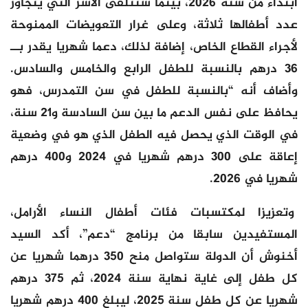
ابتداء من سنة 2026، بينما ستتلقى الأسر التي يتجاوز
عدد أطفالها ثلاثة، وعلى غرار التعويضات الممنوحة
لأجراء القطاع الخاص، إضافة لذلك، دعما شهريا يقدر بــ
36 درهم بالنسبة للطفل الرابع والخامس والسادس.
وأضاف أنه “بالنسبة للطفل في سن التمدرس، فهو
يحافظ على نفس الدعم ما بين سن السادسة و21 سنة،
في الوقت الذي يحصل فيه الطفل الذي هو في وضعية
إعاقة على 300 درهم شهريا في 2024 و400 درهم
شهريا في 2026.
وتعزيزا لمكتسبات فئات أطفال النساء الأرامل،
المستفيدين سابقا من برنامج “دعم”، أكد السيد
أخنوش أن الدولة ستواصل منح 350 درهما شهريا عن
كل طفل إلى غاية نهاية سنة 2024، ثم 375 درهم
شهريا عن كل طفل سنة 2025، ليبلغ 400 درهم شهريا