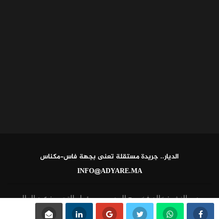
الديار.. جريدة مستقلة تعنى بجهة فاس-مكناس
INFO@ADYARE.MA
مدير النشر: خالد فخير - المدير ومسؤول التحرير: عبد العالي
القاطي