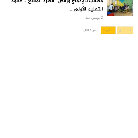
مطالب بالإدماج ورفض “الطرد المقنع”.. عقود
التعليم الأولي…
2 يومين منذ
السابق
التالي
1 من 2,009