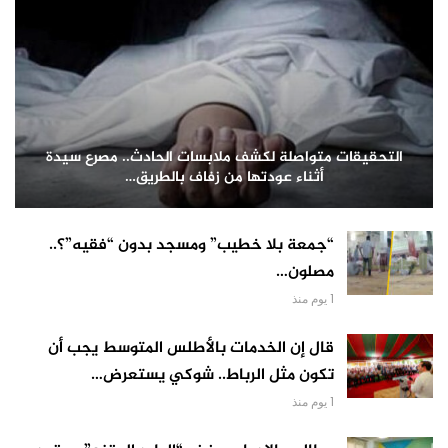
التحقيقات متواصلة لكشف ملابسات الحادث.. مصرع سيدة
أثناء عودتها من زفاف بالطريق…
“جمعة بلا خطيب” ومسجد بدون “فقيه”؟..
مصلون…
1 يوم منذ
قال إن الخدمات بالأطلس المتوسط يجب أن
تكون مثل الرباط.. شوكي يستعرض…
1 يوم منذ