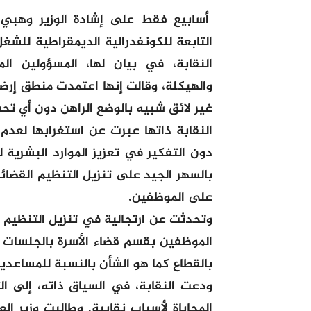
أسابيع فقط على إشادة الوزير وهبي ب
التابعة للكونفدرالية الديمقراطية للش
النقابة، في بيان لها، المسؤولين ال
والهيكلة، وقالت إنها اعتمدت منطق إ
غير لائق شبيه بالوضع الراهن دون أي تح
النقابة ذاتها عبرت عن استغرابها لعدم 
دون التفكير في تعزيز الموارد البشرية ل
بالسهر الجيد على تنزيل التنظيم القضائ
على الموظفين.
وتحدثت عن ارتجالية في تنزيل التنظيم 
الموظفين بقسم قضاء الأسرة بالجلسات ا
بالقطاع كما هو الشأن بالنسبة للمساعدين
ودعت النقابة، في السياق ذاته، إلى ال
المحاباة لأسباب نقابية. وطالبت وزير ال