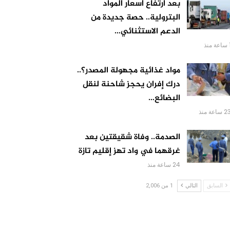
بعد ارتفاع أسعار المواد
البترولية.. حصة جديدة من
الدعم الاستثنائي…
ة منذ
مواد غذائية مجهولة المصدر؟..
درك إفران يحجز شاحنة لنقل
البضائع…
 ساعة منذ
الصدمة.. وفاة شقيقتين بعد
غرقهما في واد تهز إقليم تازة
24 ساعة منذ
السابق
التالي
1 من 2,006