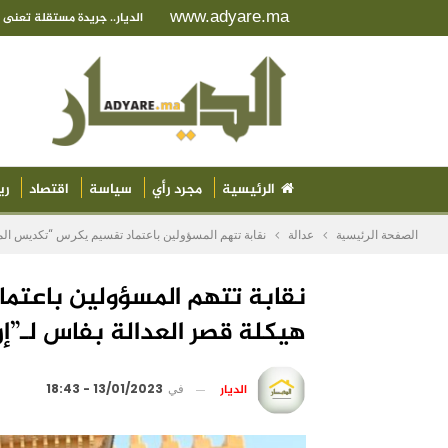
www.adyare.ma
الديار.. جريدة مستقلة تعن
الرئيسية
مجرد رأي
سياسة
اقتصاد
ري
الصفحة الرئيسية
عدالة
نقابة تتهم المسؤولين باعتماد تقسيم يكرس “تكديس الم
نقابة تتهم المسؤولين باعتم
هيكلة قصر العدالة بفاس لـ”إر
الديار
في
13/01/2023 - 18:43