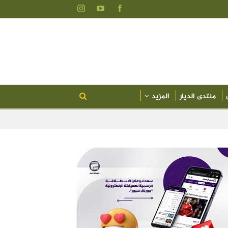
منتدى الديار
المزيد