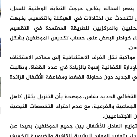
قصر العدالة بفاس، خرجت النقابة الوطنية للعدل،
غل لتتحدث عن اختلالات في الهيكلة والتقسيم. ونبهت
محليين والمركزيين للطريقة المعتمدة في التقسيم
1 ساع
رضاء خواطر البعض على حساب تكديس الموظفين بشكل
سن.
مواكبة نقل الغرف الاستئنافية إلى محاكم الاستئناف
لإدارة القضائية إسوة بالزيادة في عدد القضاة. وطالبت
23
ي الجديد دون محاولة الضغط ومضاعفة الأشغال الزائدة
القضائي الجديد بفاس، موضحة بأن التنزيل يثقل كاهل
لجماعية والفرعية، مع عدم احترام التخصصات النوعية
 الاجتماعيين.
توزيع العادل للأشغال بين جميع الموظفين بعيدا عن
عدل بتوفير الموارد البشرية الكافية والضرورية لتخفيف