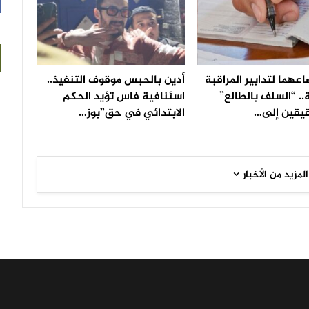
عهما لتدابير المراقبة
أدين بالحبس موقوف التنفيذ..
.. “السلف بالطالع”
اسئنافية فاس تؤيد الحكم
يقين إلى…
الابتدائي في حق”بوز…
المزيد من الأخبار