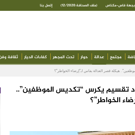
ى بجهة فاس-مكناس
(ملف الصحافة:12/2020)
إتصل بنا
اضة
مجتمع
عدالة
حوار
تحت المجهر
كفاءات الديار
ثقافة وفن
وظفين”.. هيكلة قصر العدالة بفاس لـ”إرضاء الخواطر”؟
اد تقسيم يكرس “تكديس الموظفين”..
ضاء الخواطر”؟